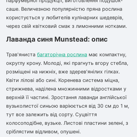
парфумерної продукції, виготовлення подушок-
саше. Величезною популярністю пряна рослина
користується у любителів кулінарних шедеврів,
через свій квітковий смак з лимонними нотками.
Лаванда синя Munstead: опис
Трав'яниста
багаторічна рослина
має компактну,
округлу крону. Молоді, які прагнуть вгору стебла,
розміщені на нижніх, вже здерев'янілих гілках.
Квіти лілові або сині. Коренева система міцна,
стрижнева, наділена множинними відростками у
верхній її частині. Зростання лаванди англійської
вузьколистої синьою варіюється від 30 см до 1 м,
тут все залежить від сорту. Суцвіття
колосоподібне, вузьке. Листові пластини зелені, з
сріблястим відливом, опушені.