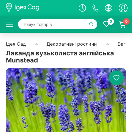
0
0
Ідея Сад
Декоративні рослини
Багат
Лаванда вузьколиста англійська
Munstead