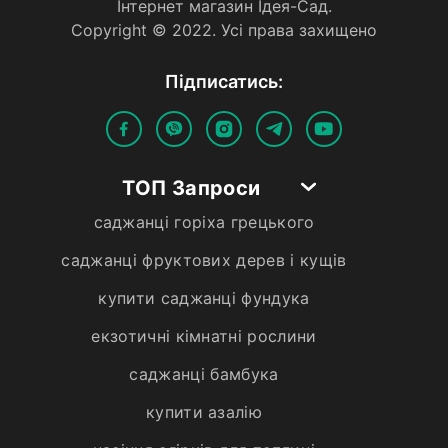
Iнтернет магазин Iдея-Сад.
Copyright © 2022. Усi права захищено
Пiдписатись:
ТОП Запроси
саджанці горіха грецького
саджанці фруктових дерев і кущів
купити саджанці фундука
екзотичні кімнатні рослини
саджанці бамбука
купити азалію