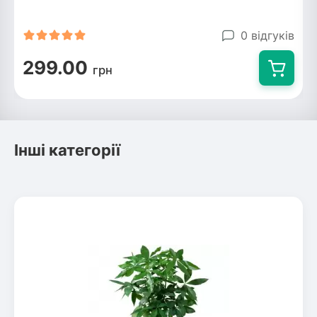
Рослини що в'ються
0 відгуків
Гліцинія (Вістерія)
299.00
грн
Жимолость декоративна
Плющ
Клематіс
Інші категорії