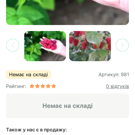
си
и
горіх
я лохини
і
у
их
лина
сових
иках
ди
во
ей
ни
Немає на складі
Артикул:
981
ий
Рейтинг:
0 відгуків
ульчування
рева
ар
Немає на складі
а
Також у нас є в продажу: