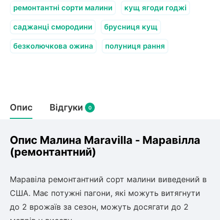
олокна (агротканини)
ремонтантні сорти малини
кущ ягоди годжі
во
саджанці смородини
брусниця кущ
безколючкова ожина
полуниця рання
щі
и
к
ий
і
лки
ки
Опис
Відгуки
0
снока
и
Опис Малина Maravilla - Маравілла
(ремонтантний)
нди
Маравіла ремонтантний сорт малини виведений в
США. Має потужні пагони, які можуть витягнути
ник)
до 2 врожаїв за сезон, можуть досягати до 2