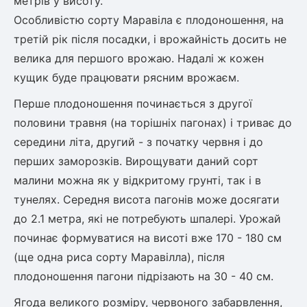
метрів у висоту.
Особливістю сорту Маравіла є плодоношення, на
третій рік після посадки, і врожайність досить не
овець)
велика для першого врожаю. Надалі ж кожен
кущик буде працювати рясним врожаєм.
Перше плодоношення починається з другої
половини травня (на торішніх пагонах) і триває до
лини
середини літа, другий - з початку червня і до
яні троянди)
перших заморозків. Вирощувати даний сорт
малини можна як у відкритому грунті, так і в
ива
тунелях. Середня висота пагонів може досягати
до 2.1 метра, які не потребують шпалері. Урожай
а
починає формуватися на висоті вже 170 - 180 см
(ще одна риса сорту Маравілла), після
плодоношення пагони підрізають на 30 - 40 см.
зник)
Ягода великого розміру, червоного забарвлення,