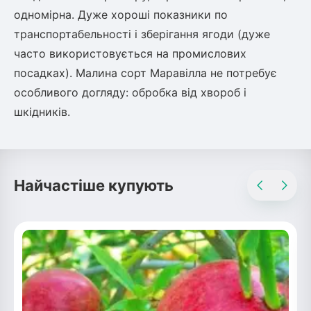
одномірна. Дуже хороші показники по
ться
транспортабельності і зберігання ягоди (дуже
ія)
часто використовується на промислових
оративна
посадках). Малина сорт Маравілла не потребує
особливого догляду: обробка від хвороб і
шкідників.
Найчастіше купують