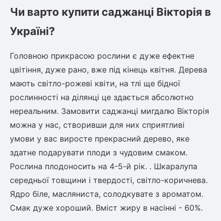
Чи варто купити саджанці Вікторія в
Україні?
овець)
Головною прикрасою рослини є дуже ефектне
цвітіння, дуже рано, вже під кінець квітня. Дерева
мають світло-рожеві квіти, на тлі ще бідної
лини
рослинності на ділянці це здається абсолютно
нереальним. Замовити саджанці мигдалю Вікторія
яні троянди)
можна у нас, створивши для них сприятливі
ива
умови у вас виросте прекрасний дерево, яке
здатне подарувати плоди з чудовим смаком.
а
Рослина плодоносить на 4-5-й рік. . Шкаралупа
середньої товщини і твердості, світло-коричнева.
Ядро біле, масляниста, солодкувате з ароматом.
Смак дуже хороший. Вміст жиру в насінні - 60%.
зник)