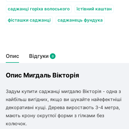
олокна (агротканини)
саджанці горіха волоського
їстівний каштан
во
фісташки саджанці
саджанець фундука
щі
и
к
ий
і
лки
Опис
Відгуки
0
ки
снока
и
Опис Мигдаль Вікторія
Задум купити саджанці мигдалю Вікторія - одна з
найбільш вигідних, якщо ви шукайте найефектніші
нди
декоративні кущі. Дерева виростають 3-4 метра,
мають крону округлої форми з гілками без
ник)
колючок.