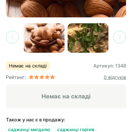
си
и
горіх
я лохини
і
у
их
лина
сових
иках
ди
во
ей
Немає на складі
Артикул:
1348
ни
Рейтинг:
0 відгуків
ий
ульчування
рева
Немає на складі
ар
а
Також у нас є в продажу:
саджанці мигдалю
саджанці горіхів