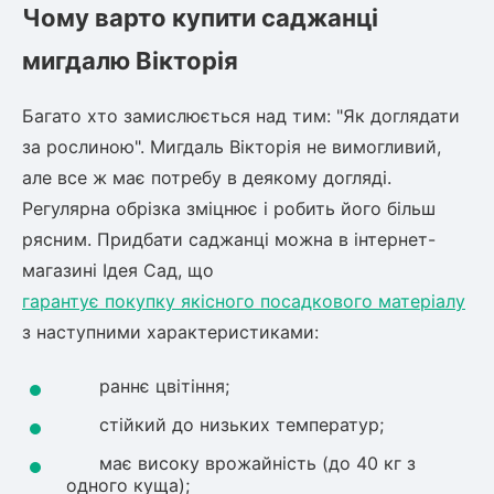
Чому варто купити саджанці
ться
мигдалю Вікторія
ія)
оративна
Багато хто замислюється над тим: "Як доглядати
за рослиною". Мигдаль Вікторія не вимогливий,
але все ж має потребу в деякому догляді.
Регулярна обрізка зміцнює і робить його більш
рясним. Придбати саджанці можна в інтернет-
магазині Ідея Сад, що
гарантує покупку якісного посадкового матеріалу
з наступними характеристиками:
раннє цвітіння;
стійкий до низьких температур;
має високу врожайність (до 40 кг з
одного куща);