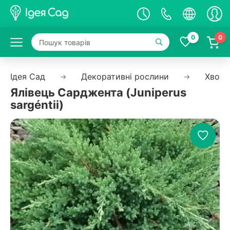
0
0
Ідея Сад
Декоративні рослини
Хвойн
Ялівець Сарджента (Juniperus
sargéntii)