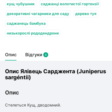
кущ чубушник
саджанці волотистої гортензії
декоративні чагарники для саду
дерево туя
саджанець бамбука
низькорослі рододендрони
Опис
Відгуки
0
Опис Ялівець Сарджента (Juniperus
sargéntii)
Опис
Стелеться Кущ, дводомний.