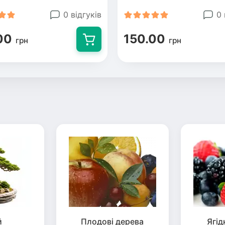
0 відгуків
0 
00
150.00
грн
грн
й
Плодові дерева
Ягід