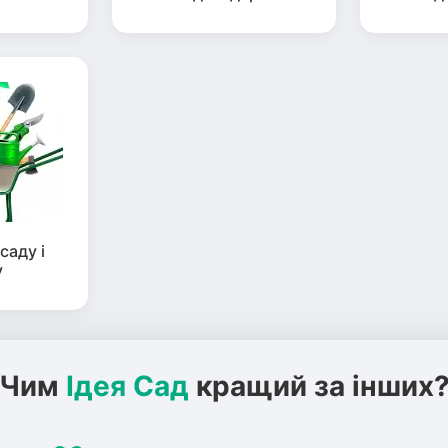
саду і
у
Чим
Ідея Сад
кращий за інших