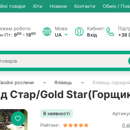
ійні товари
Хiти
Новини
Контакти
Обмін / По
ежим роботи:
Мова:
Кабінет:
Підтр
00
00
н-Пт:
9
- 18
UA
Вхід
+38 
Хвойні рослини
Ялівець
Ялівець середні
лд Стар/Gold Star(Горщик
В наявності
Артикул
Рейтинг:
0 в