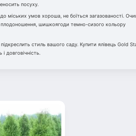
еносить посуху.
 до міських умов хороша, не боїться загазованості. Оч
не плодоношення, шишкоягоди темно-сизого кольору
підкреслить стиль вашого саду. Купити ялівець Gold Sta
 і довговічність.