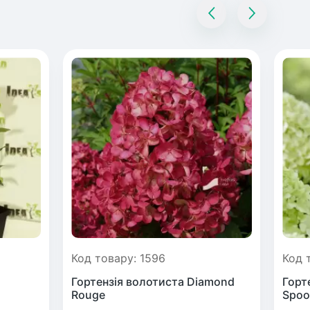
Код товару: 1596
Код 
Гортензія волотиста Diamond
Горте
Rouge
Spoо