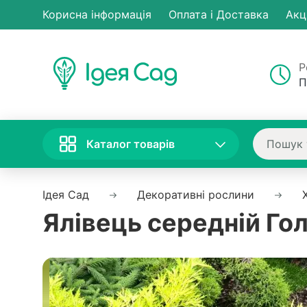
Корисна інформація
Оплата і Доставка
Акц
Р
П
Каталог товарів
Ідея Сад
Декоративні рослини
Ялівець середній Го