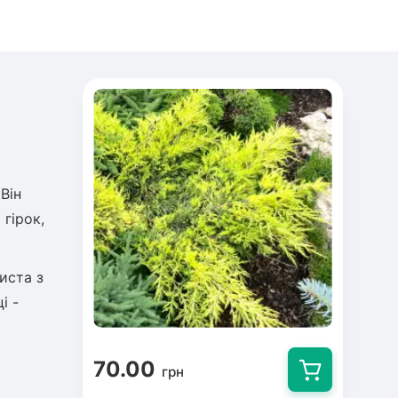
Він
гірок,
иста з
і -
70.00
грн