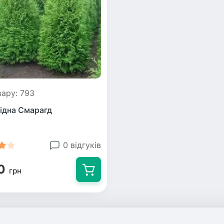
вару: 793
хідна Смарагд
0 відгуків
0
грн