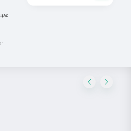
ищає
r -