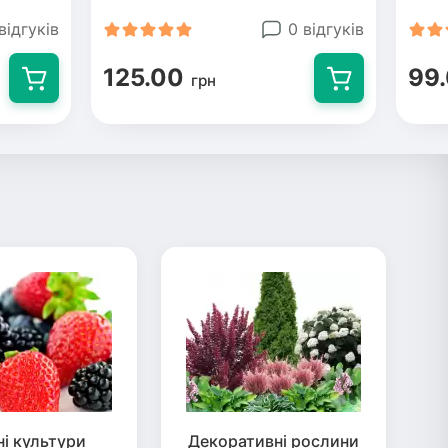
відгуків
0 відгуків
125.00
99
грн
ні культури
Декоративні рослини