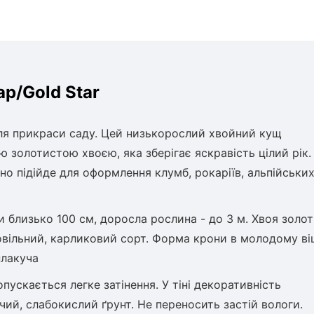
ар/Gold Star
для прикраси саду. Цей низькорослий хвойний кущ
золотистою хвоєю, яка зберігає яскравість цілий рік. 
о підійде для оформлення клумб, рокаріїв, альпійських 
близько 100 см, доросла рослина - до 3 м. Хвоя золот
повільний, карликовий сорт. Форма крони в молодому віц
плакуча
пускається легке затінення. У тіні декоративність
чий, слабокислий ґрунт. Не переносить застій вологи.