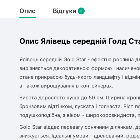
Опис
Відгуки
0
Опис Ялівець середній Голд Ст
Ялівець середній Gold Star - ефектна рослина 
вирізняється декоративною формою і насиченою 
стане прикрасою будь-якого ландшафту і відмінн
а також вирощування в контейнерах.
Висота дорослого куща до 50 см. Ширина крони 
бронзовим відтінком, луската і голчаста. Ріст 
подушкоподібна, з віком - широкорозкидиста, 
Gold Star віддає перевагу сонячним ділянкам, до
знижується. Ідеальні умови - дренований, родю