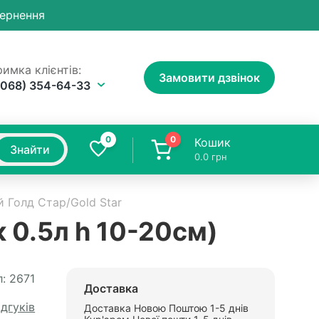
вернення
имка клієнтів:
Замовити дзвінок
(068) 354-64-33
0
0
Кошик
Знайти
0.0
грн
й Голд Стар/Gold Star
 0.5л h 10-20см)
:
2671
Доставка
ідгуків
Доставка Новою Поштою 1-5 днів