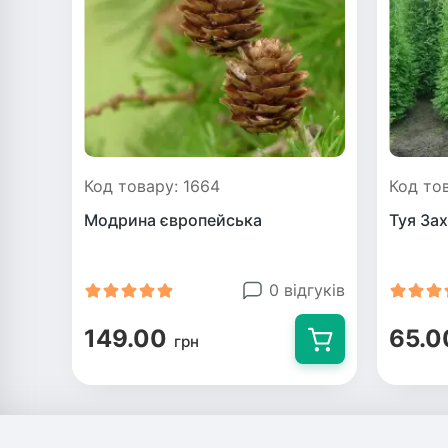
Код товару: 1664
Код то
Модрина європейська
Туя За
0 відгуків
149.00
65.0
грн