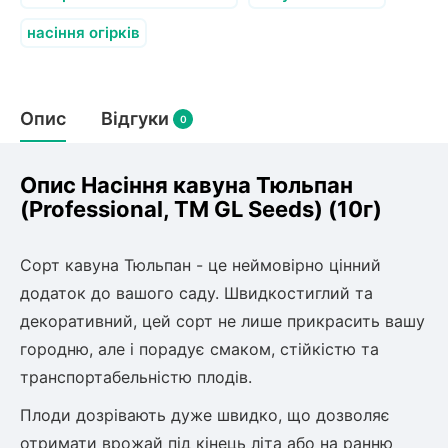
Слива
Смородина
Кріплення агроволокна (агротканини)
Платан
насіння огірків
Сітка затіняюча
Тамарикс
Оливкове Дерево
Персик
Агрус
Садова техніка
Декоративні кущі
Мирт
Опис
Відгуки
0
Рубальні машини
Інжирний персик
Пієріс Японський
Виноград
Граблі тракторні
Рододендрон
Мушмула
Картоплесаджалки
Опис Насіння кавуна Тюльпан
Бересклет
Нектарин
Актинідія
Картоплекопалки
(Professional, TM GL Seeds) (10г)
Вейгела
Сажалки для чеснока
Барбарис
Роторні косарки
Пухироплідник
Алича
Сорт кавуна Тюльпан - це неймовірно цінний
Ірга
Навантажувачі
Спірея
додаток до вашого саду. Швидкостиглий та
Азалія
декоративний, цей сорт не лише прикрасить вашу
Айва
Ківі
Дерен
городню, але і порадує смаком, стійкістю та
Штамбові троянди
транспортабельністю плодів.
Бузок
Хурма
Жасмин (Чубушник)
Плоди дозрівають дуже швидко, що дозволяє
Будлея
отримати врожай під кінець літа або на ранню