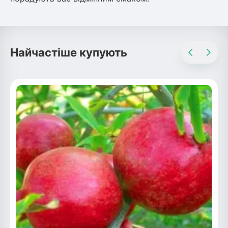
Рослини що в'ються
Гліцинія (Вістерія)
Найчастіше купують
Жимолость декоративна
Плющ
Клематіс