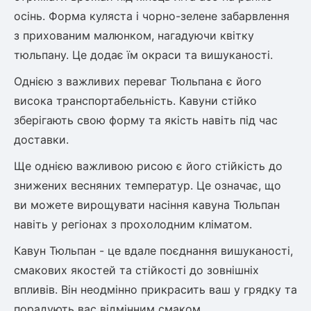
Шовковиця
Лавровишня
осінь. Форма куляста і чорно-зелене забарвлення
Кизильник
з прихованим малюнком, нагадуючи квітку
Бобовник (Жерновець)
Абрикос
тюльпану. Це додає їм окраси та вишуканості.
Калина
Піраканта
Однією з важливих переваг Тюльпана є його
Бузина
Обліпиха
висока транспортабельність. Кавуни стійко
зберігають свою форму та якість навіть під час
Багаторічні рослини
доставки.
Кизил
Молодило (Кам'яні троянди)
Ще однією важливою рисою є його стійкість до
М'ята
знижених весняних температур. Це означає, що
Диплоидная слива
Лаванда
ви можете вирощувати насіння кавуна Тюльпан
Бамбук
навіть у регіонах з прохолодним кліматом.
Пряні трави
Азіатська груша
Очиток (седум)
Кавун Тюльпан - це вдале поєднання вишуканості,
Вівсяниця
смакових якостей та стійкості до зовнішніх
Барвінок
впливів. Він неодмінно прикрасить ваш у грядку та
Чемерник (морозник)
порадують вас відмінним смаком.