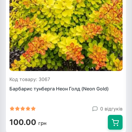
Рослини що в'ються
Гліцинія (Вістерія)
Жимолость декоративна
Плющ
Клематіс
Код товару: 3067
Барбарис тунберга Неон Голд (Neon Gold)
0 відгуків
100.00
грн