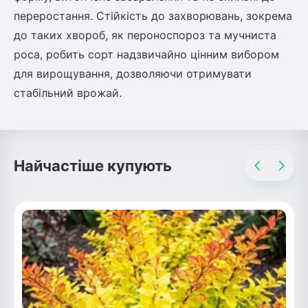
Шовковиця
Лавровишня
переростання. Стійкість до захворювань, зокрема
Кизильник
до таких хвороб, як пероноспороз та мучниста
Бобовник (Жерновець)
Абрикос
роса, робить сорт надзвичайно цінним вибором
Калина
для вирощування, дозволяючи отримувати
Піраканта
стабільний врожай.
Бузина
Обліпиха
Багаторічні рослини
Кизил
Молодило (Кам'яні троянди)
Найчастіше купують
М'ята
Диплоидная слива
Лаванда
Бамбук
Пряні трави
Азіатська груша
Очиток (седум)
Вівсяниця
Барвінок
Чемерник (морозник)