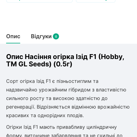
Слива
Смородина
Кріплення агроволокна (агротканини)
Платан
Сітка затіняюча
Тамарикс
Оливкове Дерево
Персик
Агрус
Садова техніка
Декоративні кущі
Мирт
Опис
Відгуки
0
Рубальні машини
Інжирний персик
Пієріс Японський
Виноград
Граблі тракторні
Рододендрон
Мушмула
Картоплесаджалки
Опис Насіння огiрка Ізiд F1 (Hobby,
Бересклет
Нектарин
Актинідія
Картоплекопалки
TM GL Seeds) (0.5г)
Вейгела
Сажалки для чеснока
Барбарис
Роторні косарки
Пухироплідник
Алича
Сорт огірка Ізід F1 є пізньостиглим та
Ірга
Навантажувачі
Спірея
надзвичайно урожайним гібридом з властивістю
Азалія
сильного росту та високою здатністю до
Айва
Ківі
Дерен
регенерації. Відрізняється відмінною врожайністю
Штамбові троянди
красивих та однорідних плодів.
Бузок
Хурма
Жасмин (Чубушник)
Огірки Ізід F1 мають привабливу циліндричну
Будлея
форму, витончене забарвлення та не схильні до