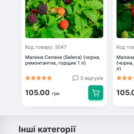
Код товару: 3047
Код то
Малина Селена (Selena) (чорна,
Малина
ремонтантна, горщик 1 л)
(чорна
л)
0 відгуків
105.00
105.
грн
Інші категорії