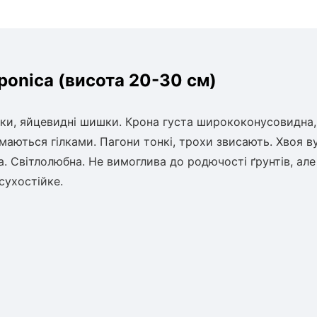
onica (висота 20-30 см)
ки, яйцевидні шишки. Крона густа ширококонусовидна,
аються гілками. Пагони тонкі, трохи звисають. Хвоя ву
а. Світлолюбна. Не вимоглива до родючості ґрунтів, але
сухостійке.