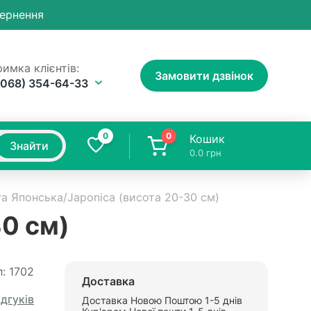
вернення
имка клієнтів:
Замовити дзвінок
(068) 354-64-33
0
0
Кошик
Знайти
0.0
грн
а Японська/Japonica (висота 20-30 см)
30 см)
:
1702
Доставка
ідгуків
Доставка Новою Поштою 1-5 днів