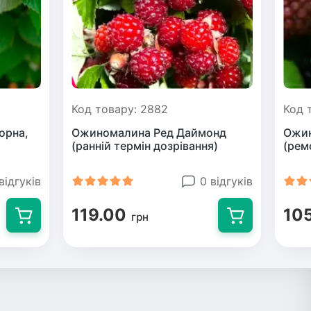
Код товару: 2882
Код 
орна,
Ожиномалина Ред Даймонд
Ожин
)
(ранній термін дозрівання)
(рем
відгуків
0 відгуків
119.00
10
грн