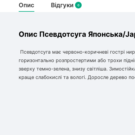
Опис
Відгуки
0
Опис Псевдотсуга Японська/Jap
Псевдотсуга має червоно-коричневі гострі нир
горизонтально розпростертими або трохи піднім
зверху темно-зелена, знизу світліша. Зимостійк
краще слабокислі та вологі. Доросле дерево по