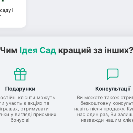
саду і
у
Чим
Ідея Сад
кращий за інших
Подарунки
Консультації
постійні клієнти можуть
Ви можете також отри
ти участь в акціях та
безкоштовну консульт
іграшах, отримувати
навіть після продажу. К
нки у вигляді приємних
нас один раз, Ви зали
бонусів!
назавжди нашим кліє