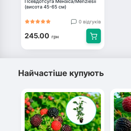
Псевдотсуга Мензіса/Menziesii
(висота 45-65 см)
0 відгуків
245.00
грн
Найчастіше купують