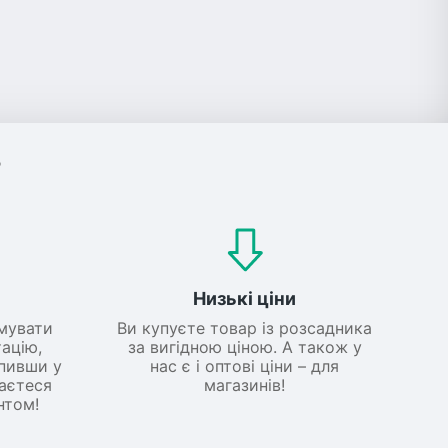
?
Низькі ціни
мувати
Ви купуєте товар із розсадника
ацію,
за вигідною ціною. А також у
упивши у
нас є і оптові ціни – для
шаєтеся
магазинів!
нтом!