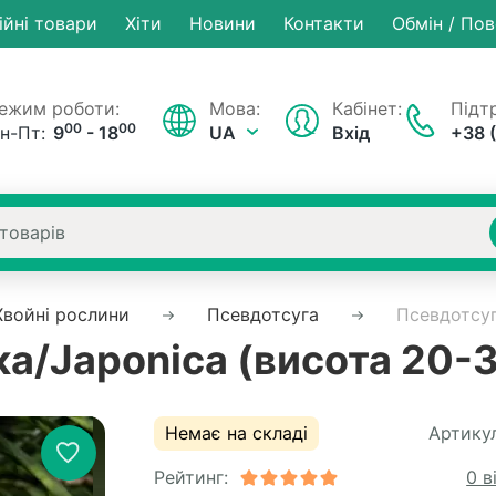
ійні товари
Хiти
Новини
Контакти
Обмін / По
ежим роботи:
Мова:
Кабінет:
Підтр
00
00
н-Пт:
9
- 18
UA
Вхід
+38 
Хвойні рослини
Псевдотсуга
Псевдотсуг
а/Japonica (висота 20-
Немає на складі
Артикул
Рейтинг:
0 в