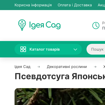
Корисна інформація
Оплата і Доставка
Акц
Р
П
Каталог товарів
Ідея Сад
Декоративні рослини
Псевдотсуга Японськ