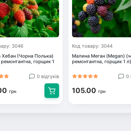
вару: 3046
Код товару: 3044
 Хебан (Чорна Полька)
Малина Меган (Megan) (ч
, ремонтантна, горщик 1
ремонтантна, горщик 1 л
0 відгуків
0 
00
105.00
грн
грн