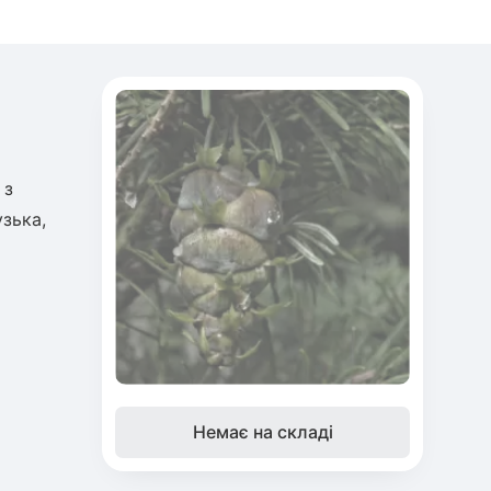
 з
зька,
Немає на складі