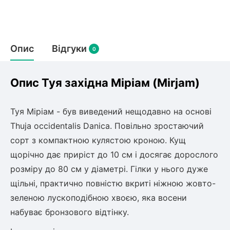
Слива
Смородина
Кріплення агроволокна (агротканини)
Платан
Сітка затіняюча
Тамарикс
Гуаява (гуава)
Персик
Агрус
Садова техніка
Опис
Відгуки
Декоративні кущі
0
Оливкове Дерево
Рубальні машини
Інжирний персик
Пієріс Японський
Виноград
Граблі тракторні
Опис Туя західна Міріам (Mirjam)
Рододендрон
Мирт
Картоплесаджалки
Бересклет
Нектарин
Актинідія
Картоплекопалки
Вейгела
Туя Міріам - був виведений нещодавно на основі
Сажалки для чеснока
Барбарис
Мушмула
Thuja occidentalis Danica. Повільно зростаючий
Роторні косарки
Пухироплідник
Алича
Ірга
сорт з компактною кулястою кроною. Кущ
Навантажувачі
Спірея
щорічно дає приріст до 10 см і досягає дорослого
Азалія
Айва
розміру до 80 см у діаметрі. Гілки у нього дуже
Ківі
Дерен
щільні, практично повністю вкриті ніжною жовто-
Штамбові троянди
зеленою лускоподібною хвоєю, яка восени
Бузок
Хурма
Жасмин (Чубушник)
набуває бронзового відтінку.
Будлея