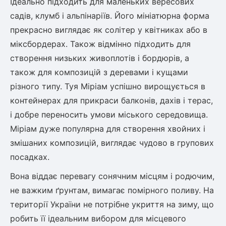
Ідеально підходить для маленьких вересових
Шовковиця
Лавровишня
садів, клумб і альпінаріїв. Його мініатюрна форма
Кизильник
прекрасно виглядає як солітер у квітниках або в
Бобовник (Жерновець)
Абрикос
міксбордерах. Також відмінно підходить для
Калина
Піраканта
створення низьких живоплотів і бордюрів, а
Бузина
Обліпиха
також для композицій з деревами і кущами
різного типу. Туя Міріам успішно вирощується в
Багаторічні рослини
контейнерах для прикраси балконів, дахів і терас,
Кизил
і добре переносить умови міського середовища.
Молодило (Кам'яні троянди)
Міріам дуже популярна для створення хвойних і
М'ята
Диплоидная слива
Лаванда
змішаних композицій, виглядає чудово в групових
Бамбук
посадках.
Пряні трави
Азіатська груша
Вона віддає перевагу сонячним місцям і родючим,
Очиток (седум)
не важким ґрунтам, вимагає помірного поливу. На
Вівсяниця
території України не потрібне укриття на зиму, що
Барвінок
Чемерник (морозник)
робить її ідеальним вибором для місцевого