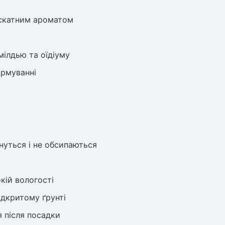
ускатним ароматом
мілдью та оїдіуму
ормуванні
нуться і не обсипаються
кій вологості
ідкритому ґрунті
 після посадки