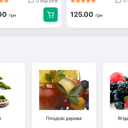
0 відгуків
0 
00
125.00
грн
грн
й
Плодові дерева
Ягід