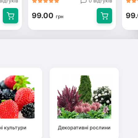
відгуків
0 відгуків
99.00
99
грн
ні культури
Декоративні рослини