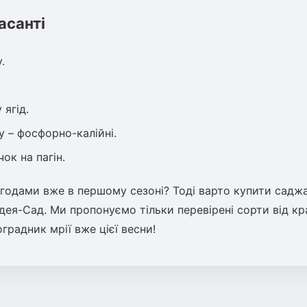
асанті
.
 ягід.
у – фосфорно-калійні.
ок на пагін.
годами вже в першому сезоні? Тоді варто купити саджа
Ідея-Сад. Ми пропонуємо тільки перевірені сорти від к
оградник мрії вже цієї весни!