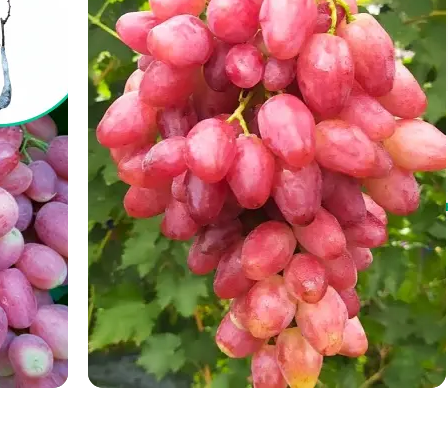
Немає на складі
Також у нас є в продажу:
кущ годжі
малина ремонтантна
безколючкова ожина
саджанці лохи
саджанець обліпихи
малина рання