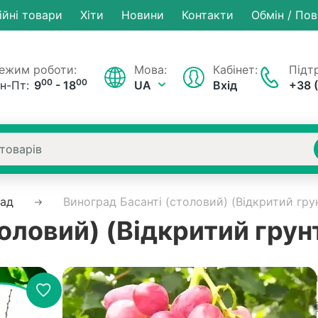
ійні товари
Хiти
Новини
Контакти
Обмін / По
ежим роботи:
Мова:
Кабінет:
Підтр
00
00
н-Пт:
9
- 18
UA
Вхід
+38 
рад
Виноград Басанті (столовий) (Відкритий гру
оловий) (Відкритий грун
Немає на складі
Артикул
Рейтинг:
0 в