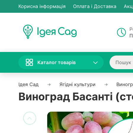
Корисна інформація
Оплата і Доставка
Акц
Р
П
Каталог товарів
Ідея Сад
Ягідні культури
Виног
Виноград Басанті (ст