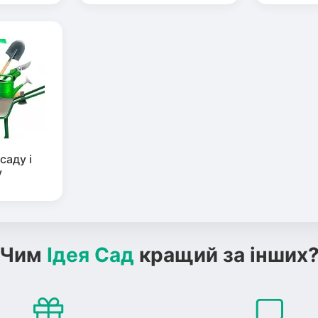
саду і
у
Чим
Ідея Сад
кращий за інших