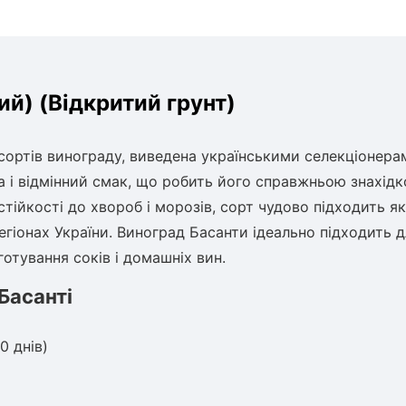
ий) (Відкритий грунт)
сортів винограду, виведена українськими селекціонерам
на і відмінний смак, що робить його справжньою знахід
тійкості до хвороб і морозів, сорт чудово підходить як
егіонах України. Виноград Басанти ідеально підходить 
отування соків і домашніх вин.
Басанті
0 днів)