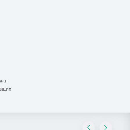
нці
ращих