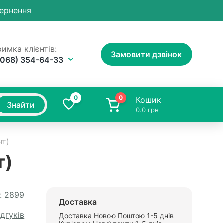
вернення
имка клієнтів:
Замовити дзвінок
(068) 354-64-33
0
0
Кошик
Знайти
0.0
грн
нт)
т)
:
2899
Доставка
ідгуків
Доставка Новою Поштою 1-5 днів