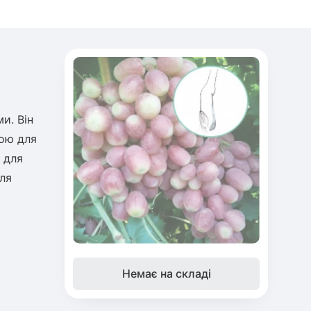
и. Він
кою для
 для
для
Немає на складі