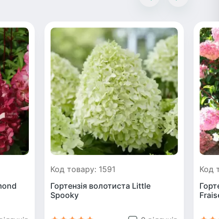
Код товару: 1591
Код 
mond
Гортензія волотиста Little
Горт
Spoоky
Frais