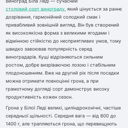
Виноград Біла Леді — сучасний
столовий сорт винограду
, який цінується за раннє
дозрівання, гармонійний солодкий смак і
овець)
привабливий зовнішній вигляд. Він був створений
як високоякісна форма з великими ягодами і
відмінною стійкістю до несприятливих умов, тому
швидко завоював популярність серед
лини
виноградарів. Кущі відрізняються сильним
ростом, добре визріваючою лозою і стабільним
яні троянди)
плодоношенням. Вже на другий рік після посадки
ива
можна отримати повноцінні грона, а при
грамотному догляді сорт демонструє високу
а
продуктивність кожен сезон.
Грона у Білої Леді великі, циліндроконічні, частіше
середньої щільності. Середня вага — від 800 до
зник)
1400 г, але трапляються грона, що перевищують