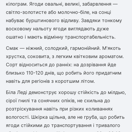
кілограм. Ягоди овальні, великі, забарвлення —
ться
світло-золотисте або молочно-біле, на сонці
набуває бурштинового відливу. Завдяки тонкому
ія)
восковому нальоту ягоди виглядають дуже
оративна
ошатно і мають відмінну транспортабельність.
Смак — ніжний, солодкий, гармонійний. М'якоть
хрустка, соковита, з легким квітковим ароматом.
Сорт відноситься до ранніх: на дозрівання йде
близько 110-120 днів, що робить його придатним
навіть для регіонів з коротшим літом.
Біла Леді демонструє хорошу стійкість до мілдью,
сірої гнилі та сонячних опіків, не схильна до
розтріскування навіть при різких коливаннях
вологості. Шкірка щільна, але не груба, що робить
ягоди стійкими до транспортування і тривалого