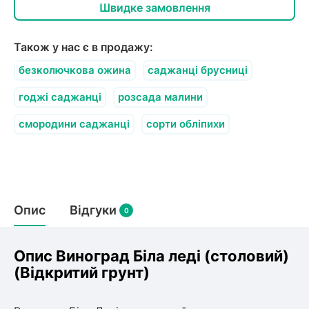
олокна (агротканини)
Швидке замовлення
во
Також у нас є в продажу:
щі
безколючкова ожина
саджанці брусниці
и
к
ий
годжі саджанці
розсада малини
і
лки
смородини саджанці
сорти обліпихи
ки
снока
и
Опис
Відгуки
0
нди
Опис Виноград Біла леді (столовий)
(Відкритий грунт)
ник)