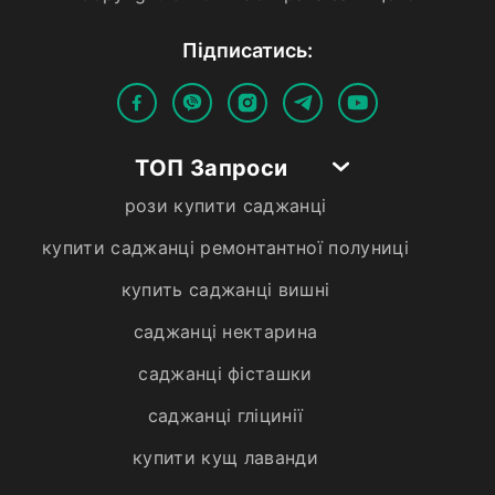
Пiдписатись:
ТОП Запроси
рози купити саджанці
купити саджанці ремонтантної полуниці
купить саджанці вишні
саджанці нектарина
саджанці фісташки
саджанці гліцинії
купити кущ лаванди