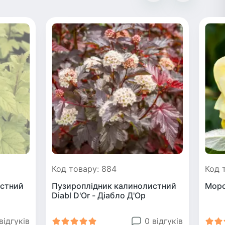
Код товару: 884
Код 
стний
Пузироплідник калинолистний
Моро
Diabl D'Or - Діабло Д'Ор
відгуків
0 відгуків