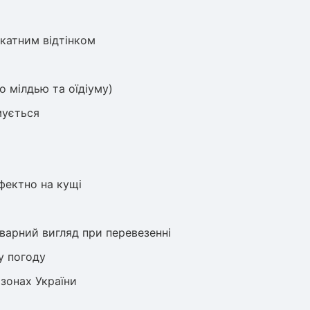
катним відтінком
о мілдью та оїдіуму)
мується
фектно на кущі
варний вигляд при перевезенні
у погоду
зонах України