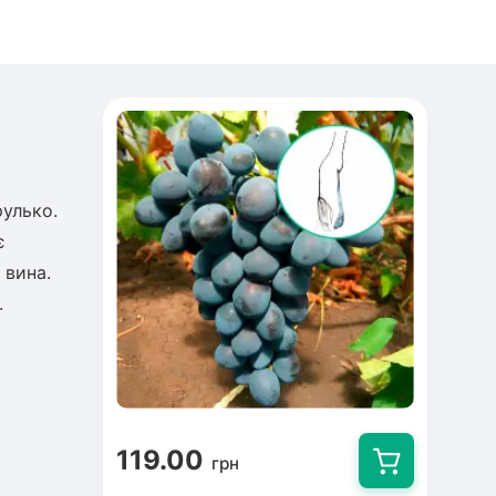
рулько.
є
 вина.
.
119.00
грн