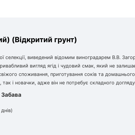
й) (Відкритий грунт)
ї селекції, виведений відомим виноградарем В.В. Заго
ривабливий вигляд ягід і чудовий смак, який не залиша
свіжого споживання, приготування соків та домашнього
 так і новачки, адже він не потребує складного догляду
 Забава
 днів)