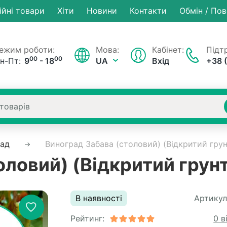
ійні товари
Хiти
Новини
Контакти
Обмін / По
ежим роботи:
Мова:
Кабінет:
Підтр
00
00
н-Пт:
9
- 18
UA
Вхід
+38 
рад
Виноград Забава (столовий) (Відкритий грун
оловий) (Відкритий грун
В наявності
Артикул
Рейтинг:
0 в