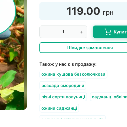
119.00
грн
-
+
Купи
Швидке замовлення
Також у нас є в продажу:
ожина кущова безколючкова
розсада смородини
пізні сорти полуниці
саджанці обліп
ожини саджанці
саджанці ягідних чагарників