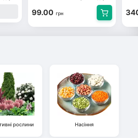
99.00
34
грн
тивні рослини
Насіння