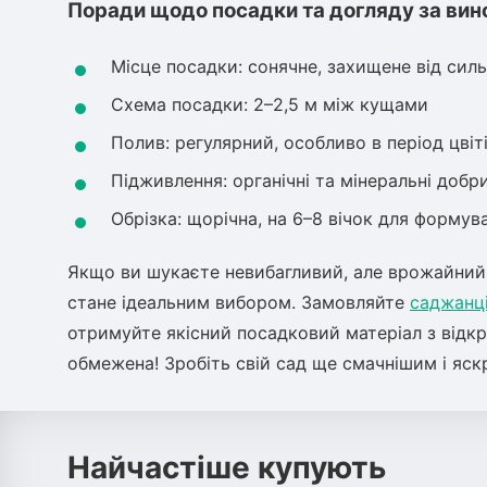
Поради щодо посадки та догляду за ви
Місце посадки: сонячне, захищене від силь
Схема посадки: 2–2,5 м між кущами
Полив: регулярний, особливо в період цвіті
Підживлення: органічні та мінеральні добр
Обрізка: щорічна, на 6–8 вічок для форму
Якщо ви шукаєте невибагливий, але врожайний
стане ідеальним вибором. Замовляйте
саджанц
отримуйте якісний посадковий матеріал з відк
обмежена! Зробіть свій сад ще смачнішим і яск
Найчастіше купують