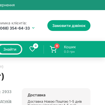
вернення
имка клієнтів:
Замовити дзвінок
(068) 354-64-33
0
0
Кошик
Знайти
0.0
грн
т)
т)
:
2933
Доставка
ідгуків
Доставка Новою Поштою 1-5 днів