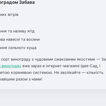
ноградом Забава
них вітрів
ння та наливу ягід
ива навесні та восени
вання сильного куща
 сорт винограду з чудовими смаковими якостями — За
і винограду
вже зараз в інтернет-магазині Ідея-Сад, і
ритою кореневою системою. Не зволікайте — кількість
равішим разом з нами!