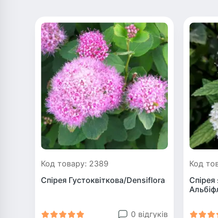
Код товару: 2389
Код то
Спірея Густоквіткова/Densiflora
Спірея 
Альбіф
0 відгуків