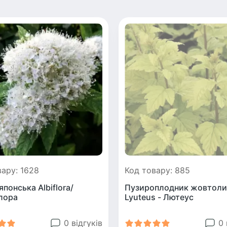
вару: 1628
Код товару: 885
японська Albiflora/
Пузироплодник жовтоли
лора
Lyuteus - Лютеус
0 відгуків
0 