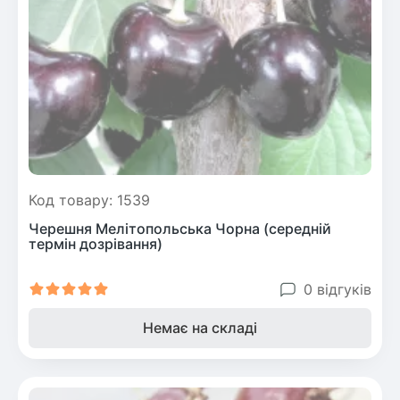
Рослини що в'ються
Гліцинія (Вістерія)
Жимолость декоративна
Плющ
Клематіс
Код товару: 1539
Черешня Мелітопольська Чорна (середній
термін дозрівання)
0 відгуків
Немає на складі