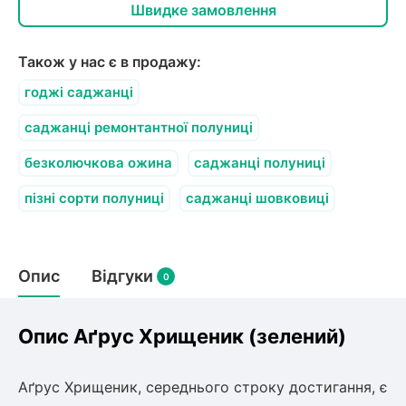
олокна (агротканини)
Швидке замовлення
Також у нас є в продажу:
щі
годжі саджанці
во
и
к
ий
саджанці ремонтантної полуниці
і
лки
безколючкова ожина
саджанці полуниці
ки
пізні сорти полуниці
саджанці шовковиці
снока
и
Опис
Відгуки
0
нди
Опис Аґрус Хрищеник (зелений)
ник)
Аґрус Хрищеник, середнього строку достигання, є