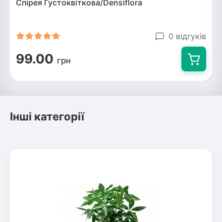
Спірея Густоквіткова/Densiflora
0 відгуків
99.00
грн
Інші категорії