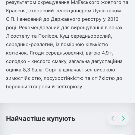
результатом схрещування Мліївського жовтого та
Красеня, створений селекціонером Лушпіганом
овець)
О.П. і внесений до Державного реєстру у 2016
році. Рекомендований для вирощування в зонах
Лісостепу та Полісся. Кущ середньорослий,
середньо-розлогий, із помірною кількістю
колючок. Ягоди середньовеликі, вагою 4,9 г,
лини
солодко - кислого смаку, загальна дегустаційна
яні троянди)
оцінка 8,3 бала. Сорт відзначається високою
зимостійкістю, посухостійкістю та стійкістю до
ива
борошнистої роси й септоріозу.
а
Найчастіше купують
зник)