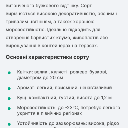
Шовковиця
Лавровишня
витонченого бузкового відтінку. Сорт
Кизильник
вирізняється високою декоративністю, рясним і
Бобовник (Жерновець)
Абрикос
тривалим цвітінням, а також хорошою
Калина
морозостійкістю. Ідеально підходить для
Піраканта
створення барвистих клумб, живоплотів або
Бузина
Обліпиха
вирощування в контейнерах на терасах.
Багаторічні рослини
Основні характеристики сорту
Кизил
Молодило (Кам'яні троянди)
Квітки: великі, кулясті, рожево-бузкові,
М'ята
Диплоидная слива
діаметром до 20 см
Лаванда
Аромат: легкий, приємний, ненав’язливий
Бамбук
Пряні трави
Азіатська груша
Кущ: компактний, густий, висота до 1,2 м
Очиток (седум)
Морозостійкість: до -23°C, потребує легкого
Вівсяниця
укриття в північних регіонах
Барвінок
Устойчивість до захворювань: висока, рідко
Чемерник (морозник)