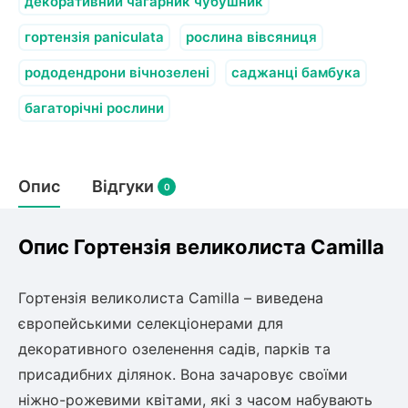
Слива
декоративний чагарник чубушник
Смородина
Кріплення агроволокна (агротканини)
Платан
Сітка затіняюча
гортензія paniculata
Тамарикс
рослина вівсяниця
Оливкове Дерево
Персик
Агрус
рододендрони вічнозелені
саджанці бамбука
Садова техніка
Декоративні кущі
Мирт
багаторічні рослини
Рубальні машини
Інжирний персик
Пієріс Японський
Виноград
Граблі тракторні
Рододендрон
Мушмула
Картоплесаджалки
Бересклет
Нектарин
Актинідія
Опис
Картоплекопалки
Відгуки
0
Вейгела
Сажалки для чеснока
Барбарис
Роторні косарки
Пухироплідник
Алича
Ірга
Опис Гортензія великолиста Camilla
Навантажувачі
Спірея
Азалія
Айва
Гортензія великолиста Camilla – виведена
Ківі
Дерен
європейськими селекціонерами для
Штамбові троянди
декоративного озеленення садів, парків та
Бузок
Хурма
Жасмин (Чубушник)
присадибних ділянок. Вона зачаровує своїми
Будлея
ніжно-рожевими квітами, які з часом набувають