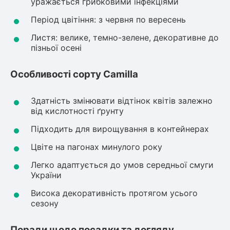
уражається грибковими інфекціями
Рослини що в'ються
Період цвітіння: з червня по вересень
Листя: велике, темно-зелене, декоративне до
Гліцинія (Вістерія)
пізньої осені
Жимолость декоративна
Плющ
Особливості сорту Camilla
Клематіс
Здатність змінювати відтінок квітів залежно
від кислотності ґрунту
Підходить для вирощування в контейнерах
Цвіте на пагонах минулого року
Легко адаптується до умов середньої смуги
України
Висока декоративність протягом усього
сезону
Поради щодо посадки та догляду