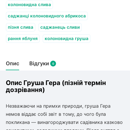
колоновидна слива
саджанці колоновидного абрикоса
пізня слива
саджанець сливи
рання яблуня
колоновидна груша
Опис
Відгуки
0
Опис Груша Гера (пізній термін
дозрівання)
Незважаючи на примхи природи, груша Гера
немов віддає собі звіт в тому, до чого була
покликана — винагороджувати садівника казково