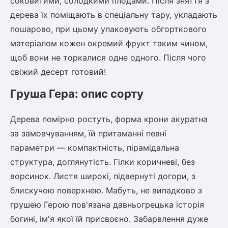
соковитими, солодкими плодами. Після зняття з
дерева їх поміщають в спеціальну тару, укладають
пошарово, при цьому упаковують обгорткового
матеріалом кожен окремий фрукт таким чином,
щоб вони не торкалися одне одного. Після чого
свіжий десерт готовий!
Груша Гера: опис сорту
Дерева помірно ростуть, форма крони акуратна
за замовчуванням, їй притаманні певні
параметри — компактність, пірамідальна
структура, доглянутість. Гілки коричневі, без
ворсинок. Листя широкі, підвернуті догори, з
блискучою поверхнею. Мабуть, не випадково з
грушею Герою пов'язана давньогрецька історія
богині, ім'я якої їй присвоєно. Забарвлення дуже