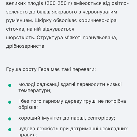
великих плодів (200-250 г) змінюється від світло-
зеленого до більш яскравого з червонуватим
рум'янцем. Шкірку обволікає коричнево-сіра
сіточка, на ній відчувається
шорсткість. Структура м'якоті гранульована,
дрібнозерниста.
Груша сорту Гера має такі переваги:
молоді саджанці здатні переносити низькі
температури;
і без того гарному дереву груші не потрібна
обрізка;
хороший імунітет до парші, септоріозу;
чудова лежкість при дотриманні нескладних
правил;