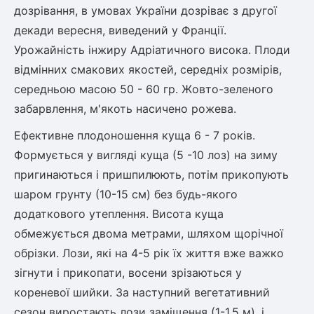
дозрівання, в умовах України дозріває з другої
декади вересня, виведений у Франції.
овець)
Урожайність інжиру Адріатичного висока. Плоди
відмінних смакових якостей, середніх розмірів,
середньою масою 50 - 60 гр. Жовто-зеленого
забарвлення, м'якоть насичено рожева.
лини
Ефективне плодоношення куща 6 - 7 років.
Формується у вигляді куща (5 -10 лоз) на зиму
яні троянди)
пригинаються і пришпилюють, потім прикопують
ива
шаром грунту (10-15 см) без будь-якого
додаткового утеплення. Висота куща
обмежується двома метрами, шляхом щорічної
а
обрізки. Лози, які на 4-5 рік їх життя вже важко
зігнути і прикопати, восени зрізаються у
кореневої шийки. За наступний вегетативний
зник)
сезон виростають лози заміщення (1-1,5 м), і