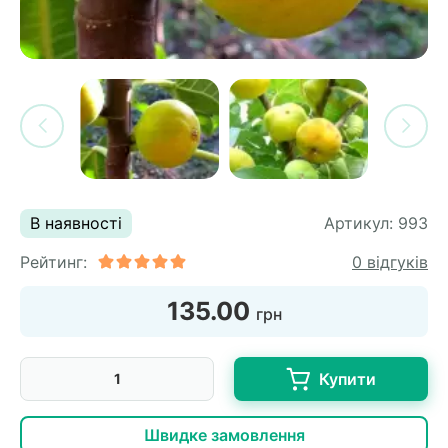
си
и
горіх
я лохини
і
у
их
лина
сових
иках
ди
во
ей
В наявності
Артикул:
993
ни
Рейтинг:
0 відгуків
ий
ульчування
рева
135.00
грн
ар
а
Купити
Швидке замовлення