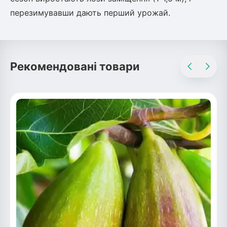
перезимувавши дають перший урожай.
ться
ія)
оративна
Рекомендовані товари