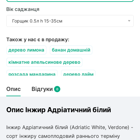
олокна (агротканини)
Вік саджанця
во
Горщик 0.5л h 15-35см
щі
Також у нас є в продажу:
и
к
ий
і
дерево лимона
банан домашній
лки
кімнатне апельсинове дерево
ки
снока
розсада мандарина
дерево лайм
и
саджанці гранатового дерева
Опис
Відгуки
0
Опис Інжир Адріатичний білий
нди
Інжир Адріатичний білий (Adriatic White, Verdone) -
ник)
сорт інжиру самоплодовий раннього терміну