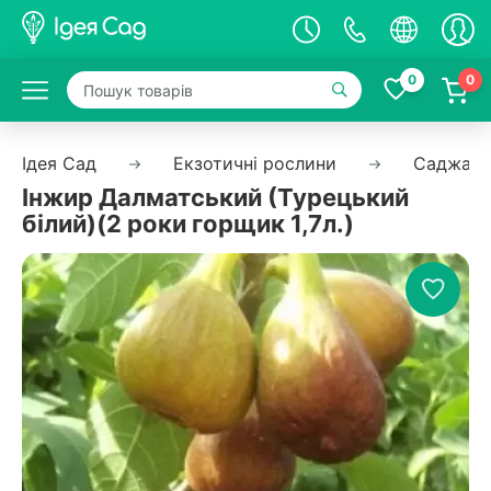
0
0
Ідея Сад
Екзотичні рослини
Саджанц
Інжир Далматський (Турецький
білий)(2 роки горщик 1,7л.)