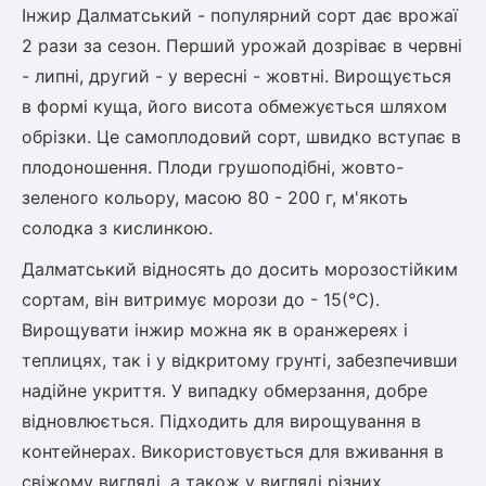
Інжир Далматський - популярний сорт дає врожаї
2 рази за сезон. Перший урожай дозріває в червні
- липні, другий - у вересні - жовтні. Вирощується
в формі куща, його висота обмежується шляхом
обрізки. Це самоплодовий сорт, швидко вступає в
плодоношення. Плоди грушоподібні, жовто-
зеленого кольору, масою 80 - 200 г, м'якоть
солодка з кислинкою.
Далматський відносять до досить морозостійким
сортам, він витримує морози до - 15(°C).
Вирощувати інжир можна як в оранжереях і
теплицях, так і у відкритому грунті, забезпечивши
надійне укриття. У випадку обмерзання, добре
відновлюється. Підходить для вирощування в
контейнерах. Використовується для вживання в
свіжому вигляді, а також у вигляді різних