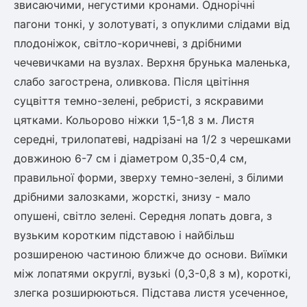
звисаючими, негустими кронами. Однорічні
пагони тонкі, у золотуваті, з опуклими слідами від
плодоніжок, світло-коричневі, з дрібними
чечевичками на вузлах. Верхня брунька маленька,
слабо загострена, оливкова. Після цвітіння
суцвіття темно-зелені, ребристі, з яскравими
цятками. Кольорово ніжки 1,5-1,8 з м. Листя
середні, трилопатеві, надрізані на 1/2 з черешками
довжиною 6-7 см і діаметром 0,35-0,4 см,
правильної форми, зверху темно-зелені, з білими
дрібними залозками, жорсткі, знизу - мало
опушені, світло зелені. Середня лопать довга, з
вузьким коротким підставою і найбільш
розширеною частиною ближче до основи. Виїмки
між лопатями округлі, вузькі (0,3-0,8 з м), короткі,
злегка розширюються. Підстава листя усеченное,