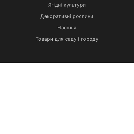
Ягідні культури
Декоративні рослини
Насіння
Товари для саду і городу