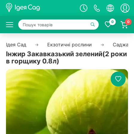
0
0
Ідея Сад
Екзотичні рослини
Саджанц
Інжир Закавказький зелений(2 роки
в горщику 0.8л)