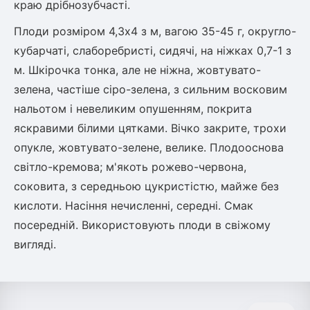
краю дрібнозубчасті.
Плоди розміром 4,3x4 з м, вагою 35-45 г, округло-
кубарчаті, слаборебристі, сидячі, на ніжках 0,7-1 з
м. Шкірочка тонка, але не ніжна, жовтувато-
зелена, частіше сіро-зелена, з сильним восковим
нальотом і невеликим опушенням, покрита
яскравими білими цятками. Вічко закрите, трохи
опукле, жовтувато-зелене, велике. Плодооснова
світло-кремова; м'якоть рожево-червона,
соковита, з середньою цукристістю, майже без
кислоти. Насіння нечисленні, середні. Смак
посередній. Використовують плоди в свіжому
вигляді.