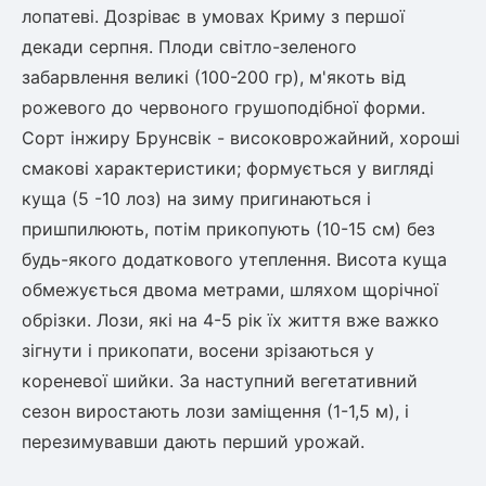
лопатеві. Дозріває в умовах Криму з першої
декади серпня. Плоди світло-зеленого
забарвлення великі (100-200 гр), м'якоть від
рожевого до червоного грушоподібної форми.
Сорт інжиру Брунсвік - високоврожайний, хороші
смакові характеристики; формується у вигляді
куща (5 -10 лоз) на зиму пригинаються і
пришпилюють, потім прикопують (10-15 см) без
будь-якого додаткового утеплення. Висота куща
обмежується двома метрами, шляхом щорічної
обрізки. Лози, які на 4-5 рік їх життя вже важко
зігнути і прикопати, восени зрізаються у
кореневої шийки. За наступний вегетативний
сезон виростають лози заміщення (1-1,5 м), і
перезимувавши дають перший урожай.