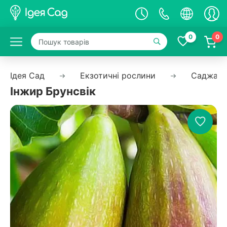
0
0
Ідея Сад
Екзотичні рослини
Саджанц
Інжир Брунсвік