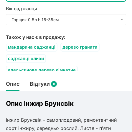
Вік саджанця
Горщик 0.5л h 15-35см
Також у нас є в продажу:
мандарина саджанці
дерево граната
саджанці оливи
апельсинове дерево кімнатне
грейпфрутове дерево
саджанці бананів
Опис
Відгуки
0
Опис Інжир Брунсвік
Інжир Брунсвік - самоплодовий, ремонтантний
сорт інжиру, середньо рослий. Листя - п'яти