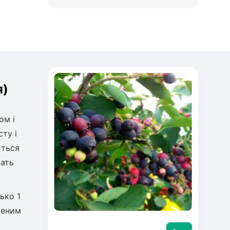
я)
ом і
ту і
ється
жать
ько 1
ченим