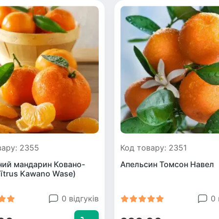
вару: 2355
Код товару: 2351
ний мандарин Ковано-
Апельсин Томсон Навел
Cītrus Kawano Wase)
0 відгуків
0 