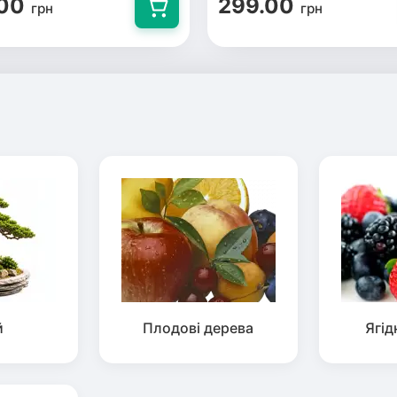
00
299.00
грн
грн
й
Плодові дерева
Ягід