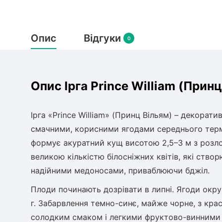
Опис
Відгуки
0
Опис Ірга Prince William (Прин
Ірга «Prince William» (Принц Вільям) – декорат
смачними, корисними ягодами середнього термі
формує акуратний кущ висотою 2,5–3 м з розл
великою кількістю білосніжних квітів, які ст
надійними медоносами, приваблюючи бджіл.
Плоди починають дозрівати в липні. Ягоди округл
г. Забарвлення темно-синє, майже чорне, з кра
солодким смаком і легкими фруктово-винними 