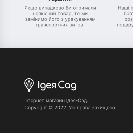
Якщо випадково Ви отримали
Наші 
неякісний товар, то ми
бра
замінимо його з урахуванням
роз
транспортних витрат
подару
Iнтернет магазин Iдея-Сад.
Copyright © 2022. Усi права захищено