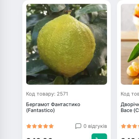
Код товару: 2571
Код то
Бергамот Фантастико
Дворіч
(Fantastico)
Васе (
0 відгуків