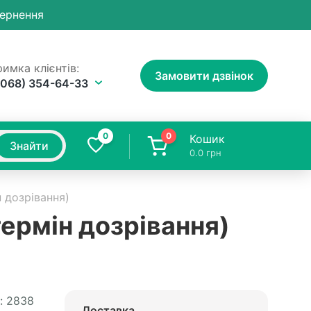
вернення
имка клієнтів:
Замовити дзвінок
(068) 354-64-33
0
0
Кошик
Знайти
0.0
грн
н дозрівання)
термін дозрівання)
:
2838
Доставка