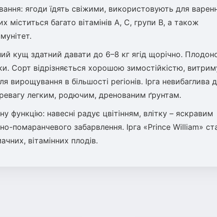
вання: ягоди їдять свіжими, використовують для варенн
х міститься багато вітамінів А, С, групи В, а також
мунітет.
слий кущ здатний давати до 6–8 кг ягід щорічно. Плодо
дки. Сорт відрізняється хорошою зимостійкістю, витрим
я вирощування в більшості регіонів. Ірга невибаглива 
є перевагу легким, родючим, дренованим ґрунтам.
ну функцію: навесні радує цвітінням, влітку – яскравим
но-помаранчевого забарвлення. Ірга «Prince William» ст
чних, вітамінних плодів.