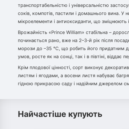
транспортабельністю і універсальністю застосу
соків, компотів, пастили і домашнього вина. У ни
мікроелементи і антиоксиданти, що зміцнюють і
Врожайність «Prince William» стабільна – доро
починається рано, вже на 2–3-й рік після поса
морози до –35 °C, що робить його придатним дл
умов, росте як на сонці, так і в півтіні, відда
Крім плодової цінності, сорт виконує декоратив
листям і ягодами, а восени листя набуває багря
гідною прикрасою саду і надійним джерелом сма
Найчастіше купують