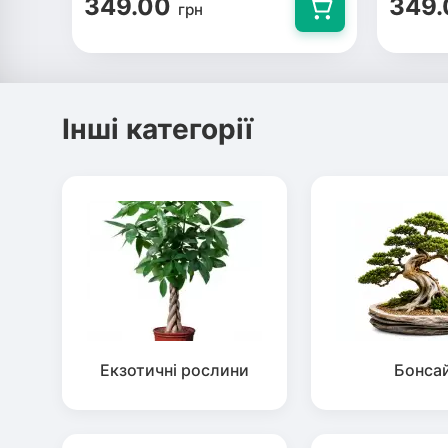
349.00
349.
грн
Інші категорії
Екзотичні рослини
Бонса