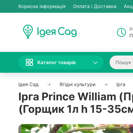
Корисна інформація
Оплата і Доставка
Акц
Р
П
Каталог товарів
Ідея Сад
Ягідні культури
Ірга
Ірга Prince William 
(Горщик 1л h 15-35с