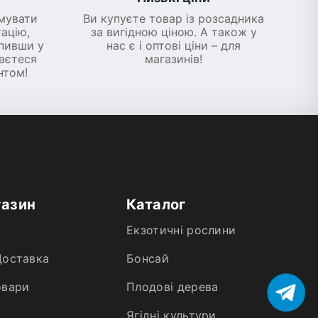
мувати
Ви купуєте товар із розсадника
ацію,
за вигідною ціною. А також у
упивши у
нас є і оптові ціни – для
шаєтеся
магазинів!
нтом!
газин
Каталог
Екзотичні рослини
Доставка
Бонсай
овари
Плодові дерева
Ягідні культури