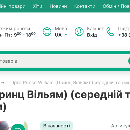
ійні товари
Хiти
Новини
Контакти
Обмін / По
ежим роботи:
Мова:
Кабінет:
Підтр
00
00
н-Пт:
9
- 18
UA
Вхід
+38 
Ірга Prince William (Принц Вільям) (середній термі
(Принц Вільям) (середній 
м)
В наявності
Артикул