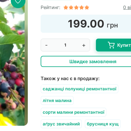
Рейтинг:
0 в
199.00
грн
-
+
Купи
Швидке замовлення
Також у нас є в продажу:
саджанці полуниці ремонтантної
літня малина
сорти малини ремонтантної
аґрус звичайний
брусниця кущ