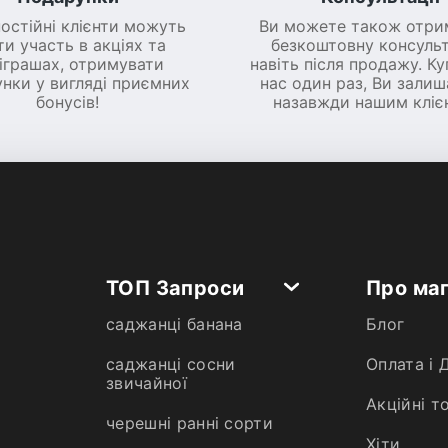
постійні клієнти можуть
Ви можете також отри
ти участь в акціях та
безкоштовну консульт
іграшах, отримувати
навіть після продажу. К
нки у вигляді приємних
нас один раз, Ви зали
бонусів!
назавжди нашим кліє
ТОП Запроси
Про ма
саджанці банана
Блог
саджанці сосни
Оплата і 
звичайної
Акційні т
черешні ранні сорти
Хiти