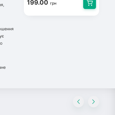
199.00
грн
я,
ношення
ує
до
ане