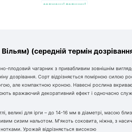
саджанці полуниці
ц Вільям) (середній термін дозріванн
ивно-плодовий чагарник з привабливим зовнішнім вигляд
ну дозрівання. Сорт відрізняється помірною силою рос
огою, але компактною кроною. Навесні рослина вкрива
ворюють вражаючий декоративний ефект і одночасно слу
і, великі для ірги – до 14-16 мм в діаметрі, масою близ
сивим сизим нальотом. М'якоть соковита, ніжна, з наси
нотками. Урожай відрізняється високою