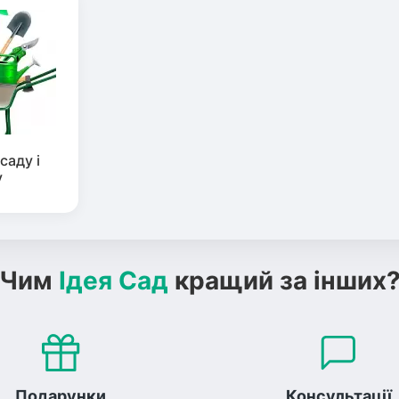
саду і
у
Чим
Ідея Сад
кращий за інших
Подарунки
Консультації