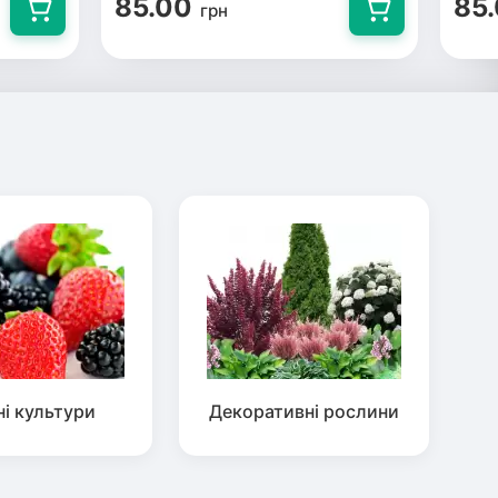
85.00
85
грн
ні культури
Декоративні рослини