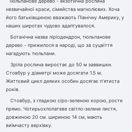
Тюльпанове дерево - екзотична рослина
незвичайної краси, сімейства магнолієвих. Хоча
його батьківщиною вважають Північну Америку, у
овець)
наших широтах чудово адаптувалося.
Ботанічна назва ліріодендрон, тюльпанове
дерево - прижилося в народі, що за суцвіття
нагадують тюльпани.
лини
Зріла рослина виростає до 50 м заввишки.
яні троянди)
Стовбур у діаметрі може досягати 1.5 м.
ива
Життєвий цикл деяких особин досягає п'ятиста
років.
а
Стовбур, з гладкою сіро-зеленою корою, росте
прямо. Чотирьохлопатеве світло-зелене листя,
довжиною 20 см. шириною 14 см, мають
виїмчасту верхівку.
зник)