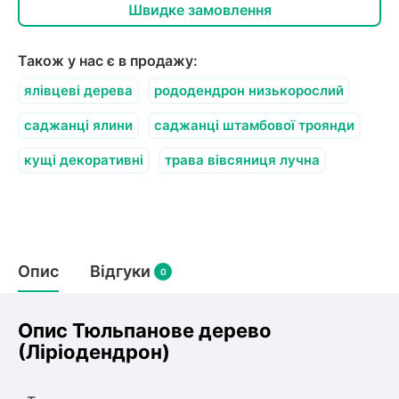
олокна (агротканини)
Швидке замовлення
во
Також у нас є в продажу:
щі
ялівцеві дерева
рододендрон низькорослий
и
к
ий
саджанці ялини
саджанці штамбової троянди
і
лки
кущі декоративні
трава вівсяниця лучна
ки
снока
и
Опис
Відгуки
0
нди
Опис Тюльпанове дерево
(Ліріодендрон)
ник)