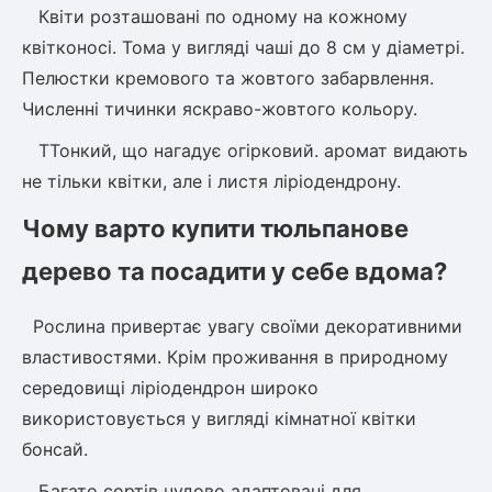
Квіти розташовані по одному на кожному
ться
квітконосі. Тома у вигляді чаші до 8 см у діаметрі.
Пелюстки кремового та жовтого забарвлення.
ія)
Численні тичинки яскраво-жовтого кольору.
оративна
ТТонкий, що нагадує огірковий. аромат видають
не тільки квітки, але і листя ліріодендрону.
Чому варто купити тюльпанове
дерево та посадити у себе вдома?
Рослина привертає увагу своїми декоративними
властивостями. Крім проживання в природному
середовищі ліріодендрон широко
використовується у вигляді кімнатної квітки
бонсай.
Багато сортів чудово адаптовані для