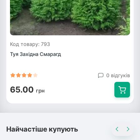
Код товару: 793
Туя Західна Смарагд
Я
0 відгуків
65.00
грн
Найчастіше купують