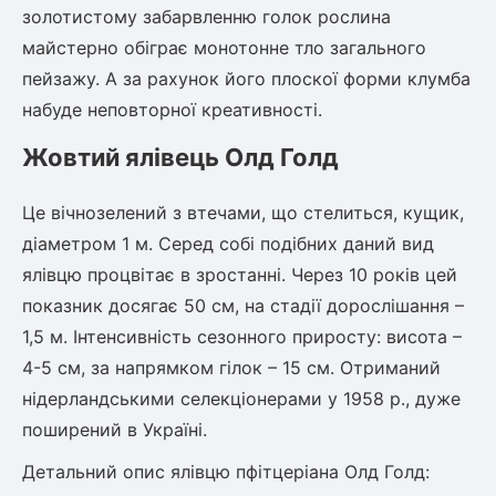
Шовковиця
Лавровишня
золотистому забарвленню голок рослина
Кизильник
майстерно обіграє монотонне тло загального
Бобовник (Жерновець)
пейзажу. А за рахунок його плоскої форми клумба
Абрикос
Калина
набуде неповторної креативності.
Піраканта
Бузина
Обліпиха
Жовтий ялівець Олд Голд
Багаторічні рослини
Це вічнозелений з втечами, що стелиться, кущик,
Кизил
діаметром 1 м. Серед собі подібних даний вид
Молодило (Кам'яні троянди)
ялівцю процвітає в зростанні. Через 10 років цей
М'ята
Диплоидная слива
показник досягає 50 см, на стадії дорослішання –
Лаванда
1,5 м. Інтенсивність сезонного приросту: висота –
Бамбук
Пряні трави
4-5 см, за напрямком гілок – 15 см. Отриманий
Азіатська груша
Очиток (седум)
нідерландськими селекціонерами у 1958 р., дуже
Вівсяниця
поширений в Україні.
Барвінок
Детальний опис ялівцю пфітцеріана Олд Голд:
Чемерник (морозник)