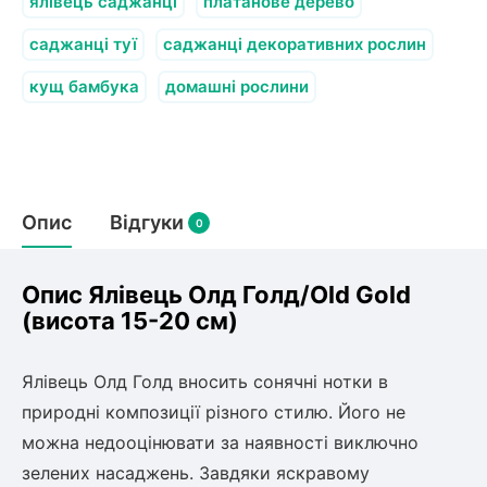
Слива
ялівець саджанці
платанове дерево
Смородина
Кріплення агроволокна (агротканини)
Платан
Сітка затіняюча
саджанці туї
Тамарикс
саджанці декоративних рослин
Оливкове Дерево
Персик
Агрус
кущ бамбука
домашні рослини
Садова техніка
Декоративні кущі
Мирт
Рубальні машини
Інжирний персик
Пієріс Японський
Виноград
Граблі тракторні
Рододендрон
Мушмула
Картоплесаджалки
Бересклет
Нектарин
Актинідія
Опис
Картоплекопалки
Відгуки
0
Вейгела
Сажалки для чеснока
Барбарис
Роторні косарки
Пухироплідник
Алича
Ірга
Опис Ялівець Олд Голд/Old Gold
Навантажувачі
Спірея
(висота 15-20 см)
Азалія
Айва
Ківі
Дерен
Ялівець Олд Голд вносить сонячні нотки в
Штамбові троянди
природні композиції різного стилю. Його не
Бузок
Хурма
можна недооцінювати за наявності виключно
Жасмин (Чубушник)
зелених насаджень. Завдяки яскравому
Будлея