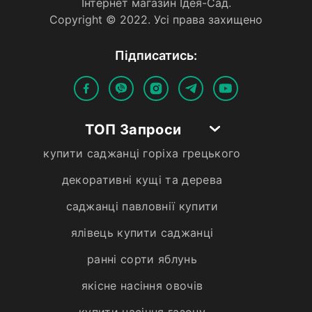
Iнтернет магазин Iдея-Сад.
Copyright © 2022. Усi права захищено
Пiдписатись:
ТОП Запроси
купити саджанці горіха грецького
декоративні кущі та дерева
саджанці павловнії купити
ялівець купити саджанці
ранні сорти яблунь
якісне насіння овочів
купити насіння газону