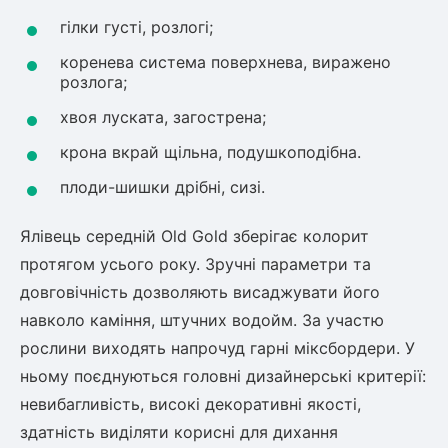
гілки густі, розлогі;
Рослини що в'ються
коренева система поверхнева, виражено
Гліцинія (Вістерія)
розлога;
Жимолость декоративна
хвоя луската, загострена;
Плющ
крона вкрай щільна, подушкоподібна.
Клематіс
плоди-шишки дрібні, сизі.
Ялівець середній Old Gold зберігає колорит
протягом усього року. Зручні параметри та
довговічність дозволяють висаджувати його
навколо каміння, штучних водойм. За участю
рослини виходять напрочуд гарні міксбордери. У
ньому поєднуються головні дизайнерські критерії:
невибагливість, високі декоративні якості,
здатність виділяти корисні для дихання