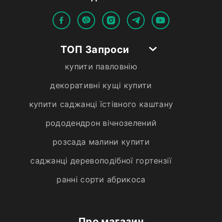
ТОП Запроси
купити павловнію
декоративні кущі купити
купити саджанці їстівного каштану
рододендрон вічнозелений
розсада малини купити
саджанці деревоподібної гортензії
ранні сорти абрикоса
Про магазин