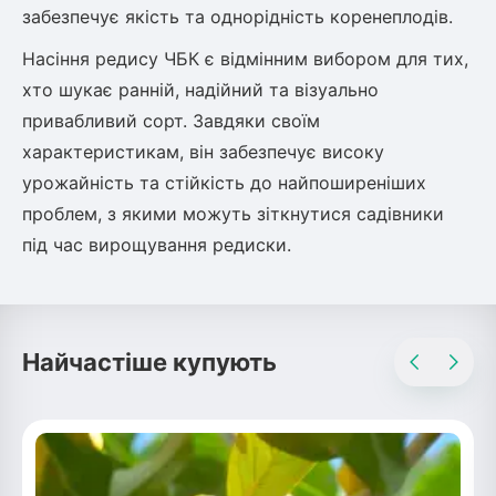
забезпечує якість та однорідність коренеплодів.
Рослини що в'ються
Насіння редису ЧБК є відмінним вибором для тих,
Гліцинія (Вістерія)
хто шукає ранній, надійний та візуально
Жимолость декоративна
привабливий сорт. Завдяки своїм
Плющ
характеристикам, він забезпечує високу
Клематіс
урожайність та стійкість до найпоширеніших
проблем, з якими можуть зіткнутися садівники
під час вирощування редиски.
Найчастіше купують