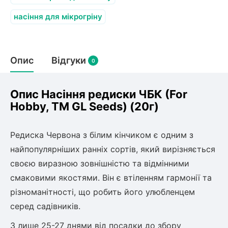
Слива
Смородина
Кріплення агроволокна (агротканини)
Платан
насіння для мікрогріну
Сітка затіняюча
Тамарикс
Оливкове Дерево
Персик
Агрус
Садова техніка
Декоративні кущі
Мирт
Опис
Відгуки
0
Рубальні машини
Інжирний персик
Пієріс Японський
Виноград
Граблі тракторні
Рододендрон
Мушмула
Картоплесаджалки
Опис Насіння редиски ЧБК (For
Бересклет
Нектарин
Актинідія
Картоплекопалки
Hobby, TM GL Seeds) (20г)
Вейгела
Сажалки для чеснока
Барбарис
Роторні косарки
Пухироплідник
Алича
Редиска Червона з білим кінчиком є одним з
Ірга
Навантажувачі
Спірея
найпопулярніших ранніх сортів, який вирізняється
Азалія
своєю виразною зовнішністю та відмінними
Айва
Ківі
Дерен
смаковими якостями. Він є втіленням гармонії та
Штамбові троянди
різноманітності, що робить його улюбленцем
Бузок
Хурма
серед садівників.
Жасмин (Чубушник)
Будлея
З лише 25-27 днями від посадки до збору