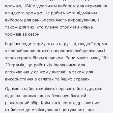
Шовковиця
Лавровишня
врожаю, ЧБК є ідеальним вибором для отримання
Кизильник
швидкого урожаю. Це робить його відмінним
Бобовник (Жерновець)
Абрикос
вибором для ранньовесняного вирощування, а
Калина
також для тих, хто планує отримати кілька
Піраканта
урожаїв за сезон.
Бузина
Обліпиха
Коренеплоди формуються округлої, гладкої форми
Багаторічні рослини
з привабливою рожево-червоною забарвленням і
Кизил
характерним білим кінчиком. Вони мають масу 18-
Молодило (Кам'яні троянди)
М'ята
20 грамів, що робить їх ідеальними для
Диплоидная слива
Лаванда
споживання у свіжому вигляді, а також для
Бамбук
використання в салатах та інших стравах.
Пряні трави
Азіатська груша
Однією з найважливіших переваг є його дружнє
Очиток (седум)
віддача врожаю, що забезпечує багатий і
Вівсяниця
Барвінок
рівномірний збір. Крім того, сорт відрізняється
Чемерник (морозник)
стійкістю до стрілкування і цвітушності, що