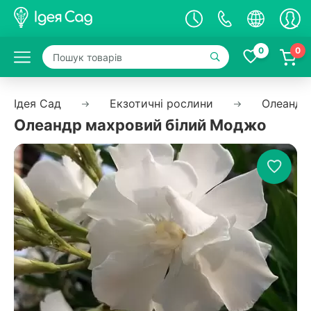
0
0
Ідея Сад
Екзотичні рослини
Олеандр
Олеандр махровий білий Моджо