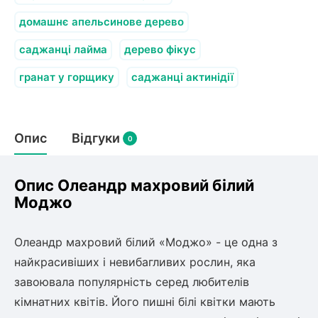
домашнє апельсинове дерево
саджанці лайма
дерево фікус
гранат у горщику
саджанці актинідії
Опис
Відгуки
0
Опис Олеандр махровий білий
Моджо
Олеандр махровий білий «Моджо» - це одна з
найкрасивіших і невибагливих рослин, яка
завоювала популярність серед любителів
кімнатних квітів. Його пишні білі квітки мають