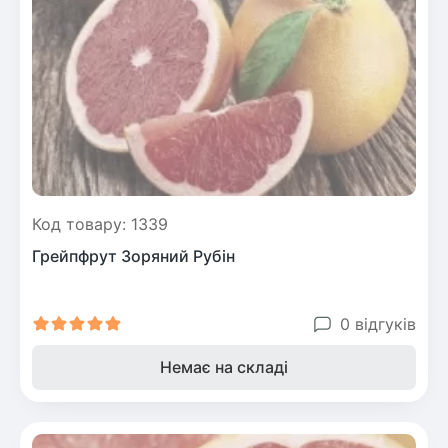
Рослини що в'ються
Гліцинія (Вістерія)
Жимолость декоративна
Плющ
Клематіс
Код товару: 1339
Грейпфрут Зоряний Рубін
0 відгуків
Немає на складі