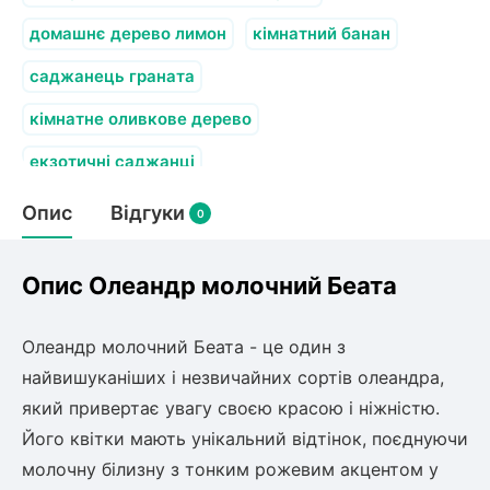
домашнє дерево лимон
кімнатний банан
саджанець граната
кімнатне оливкове дерево
екзотичні саджанці
Опис
Відгуки
0
Опис Олеандр молочний Беата
Олеандр молочний Беата - це один з
найвишуканіших і незвичайних сортів олеандра,
який привертає увагу своєю красою і ніжністю.
Його квітки мають унікальний відтінок, поєднуючи
молочну білизну з тонким рожевим акцентом у