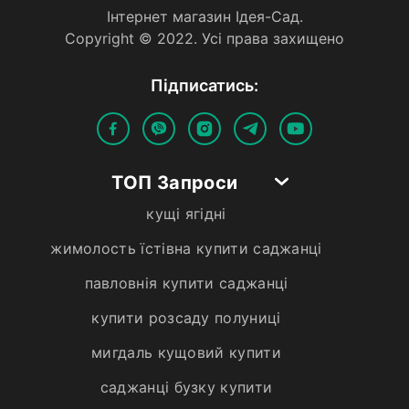
Iнтернет магазин Iдея-Сад.
Copyright © 2022. Усi права захищено
Пiдписатись:
ТОП Запроси
кущі ягідні
жимолость їстівна купити саджанці
павловнія купити саджанці
купити розсаду полуниці
мигдаль кущовий купити
саджанці бузку купити