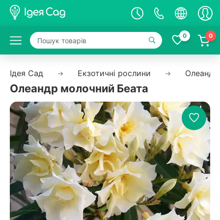
0
0
Ідея Сад
Екзотичні рослини
Олеандр
Олеандр молочний Беата