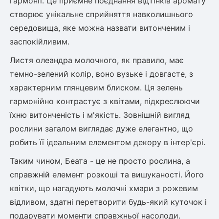
гармонії. Це приємне поєднання відтінків аромату
створює унікальне сприйняття навколишнього
середовища, яке можна назвати витонченим і
заспокійливим.
Листя олеандра молочного, як правило, має
темно-зелений колір, воно вузьке і довгасте, з
характерним глянцевим блиском. Ця зелень
гармонійно контрастує з квітами, підкреслюючи
їхню витонченість і м'якість. Зовнішній вигляд
рослини загалом виглядає дуже елегантно, що
робить її ідеальним елементом декору в інтер'єрі.
Таким чином, Беата - це не просто рослина, а
справжній елемент розкоші та вишуканості. Його
квітки, що нагадують молочні хмари з рожевим
відливом, здатні перетворити будь-який куточок і
подарувати моменти справжньої насолоди.