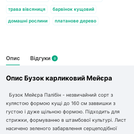
трава вівсяниця
барвінок кущовий
домашні рослини
платанове дерево
Опис
Відгуки
0
Опис Бузок карликовий Мейєра
Бузок Мейєра Палібін - незвичайний сорт з
кулястою формою кущі до 160 см заввишки з
густою і дуже щільною формою. Підходить для
стрижки, формуванню в штамбової культурі. Лист
насичено зеленого забарвлення серцеподібної