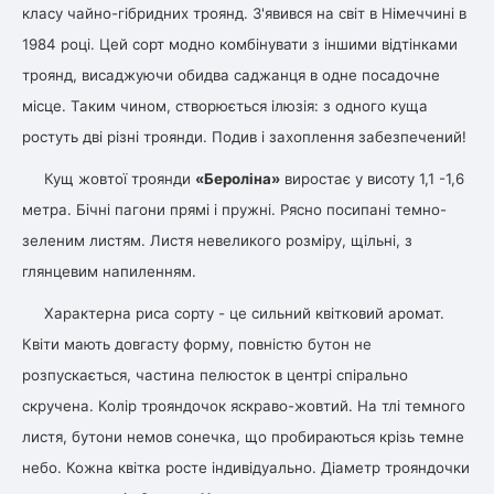
класу чайно-гібридних троянд. З'явився на світ в Німеччині в
1984 році. Цей сорт модно комбінувати з іншими відтінками
овець)
троянд, висаджуючи обидва саджанця в одне посадочне
місце. Таким чином, створюється ілюзія: з одного куща
ростуть дві різні троянди. Подив і захоплення забезпечений!
Кущ жовтої троянди
«Бероліна»
виростає у висоту 1,1 -1,6
лини
метра. Бічні пагони прямі і пружні. Рясно посипані темно-
зеленим листям. Листя невеликого розміру, щільні, з
яні троянди)
глянцевим напиленням.
ива
Характерна риса сорту - це сильний квітковий аромат.
Квіти мають довгасту форму, повністю бутон не
а
розпускається, частина пелюсток в центрі спірально
скручена. Колір трояндочок яскраво-жовтий. На тлі темного
листя, бутони немов сонечка, що пробираються крізь темне
небо. Кожна квітка росте індивідуально. Діаметр трояндочки
зник)