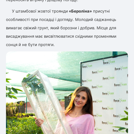
У штамбової жовтої троянди
«Бероліна»
присутні
особливості при посадці і догляду. Молодий саджанець
вимагає свіжий грунт, який борозни і добрив. Місце для
висаджування має висвітлюватися східними променями
сонця й не бути протяги.