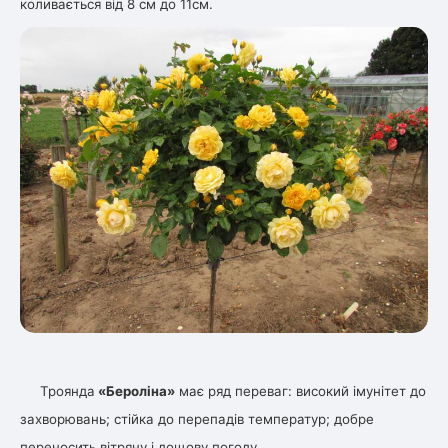
коливається від 8 см до 11см.
ться
ія)
оративна
Троянда
«Бероліна»
має ряд переваг: високий імунітет до
захворювань; стійка до перепадів температур; добре
переносить вітряну і дощову погоду.