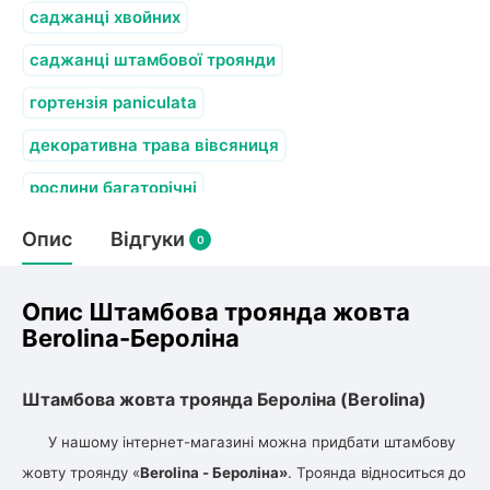
олокна (агротканини)
саджанці хвойних
во
саджанці штамбової троянди
гортензія paniculata
щі
и
к
декоративна трава вівсяниця
ий
і
рослини багаторічні
лки
ки
гортензія садова деревоподібна гортензія
Опис
Відгуки
0
садова
снока
и
Опис Штамбова троянда жовта
Berolina-Бероліна
нди
Штамбова жовта троянда Бероліна (Berolina)
У нашому інтернет-магазині можна придбати штамбову
ник)
жовту троянду «
Berolina - Бероліна»
. Троянда відноситься до