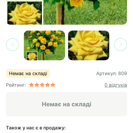
си
и
горіх
я лохини
і
у
их
лина
сових
иках
ди
во
ей
ни
Немає на складі
Артикул:
809
ий
Рейтинг:
0 відгуків
ульчування
рева
ар
Немає на складі
а
Також у нас є в продажу: