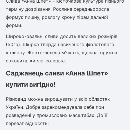
Слива «Анна Шпет» – кісточкова культура пізнього
терміну дозрівання. Рослина середньоросла
формує пишну, розлогу крону пірамідальної
овець)
форми.
Широко-овальні сливи досить великих розмірів
(50гр). Шкірка тверда насиченого фіолетового
кольору. Жовто-зелена м'якоть, щільна, пружна
лини
соковита, кисло-солодка.
яні троянди)
Саджанець сливи «Анна Шпет»
ива
купити вигідно!
а
Різновид можна вирощувати у всіх областях
України. Добре зарекомендувала себе при
розведенні у промислових масштабах. До її
переваг відносять:
зник)