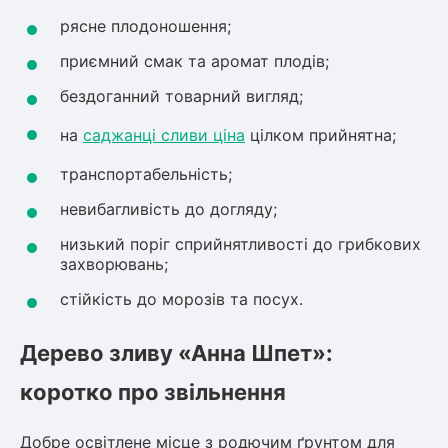
рясне плодоношення;
ться
приємний смак та аромат плодів;
ія)
бездоганний товарний вигляд;
оративна
на
саджанці сливи ціна
цілком прийнятна;
транспортабельність;
невибагливість до догляду;
низький поріг сприйнятливості до грибкових
захворювань;
стійкість до морозів та посух.
Дерево зливу «Анна Шпет»:
коротко про звільнення
Добре освітлене місце з родючим ґрунтом для