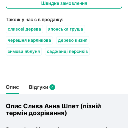
олокна (агротканини)
Швидке замовлення
во
Також у нас є в продажу:
щі
сливові дерева
японська груша
и
к
ий
черешня карликова
дерево кизил
і
лки
зимова яблуня
саджанці персиків
ки
снока
и
Опис
Відгуки
0
нди
Опис Слива Анна Шпет (пізній
термін дозрівання)
ник)