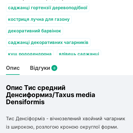
Слива
Смородина
Кріплення агроволокна (агротканини)
Платан
саджанці гортензії деревоподібної
Сітка затіняюча
Тамарикс
Оливкове Дерево
костриця лучна для газону
Персик
Агрус
Садова техніка
Декоративні кущі
декоративний барвінок
Мирт
Рубальні машини
Інжирний персик
Пієріс Японський
Виноград
саджанці декоративних чагарників
Граблі тракторні
Рододендрон
Мушмула
Картоплесаджалки
кущ рододендрона
ялівець саджанці
Бересклет
Нектарин
Актинідія
Картоплекопалки
Вейгела
Опис
Відгуки
Сажалки для чеснока
0
Барбарис
Роторні косарки
Пухироплідник
Алича
Ірга
Навантажувачі
Спірея
Опис Тис средний
Азалія
Денсиформиз/Taxus media
Айва
Ківі
Дерен
Densiformis
Штамбові троянди
Бузок
Хурма
Тис Денсіформіз - вічнозелений хвойний чагарник
Жасмин (Чубушник)
із широкою, розлогою кроною округлої форми.
Будлея