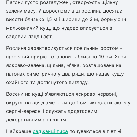
Пагони густо розгалужені, створюють щільну
Шовковиця
Лавровишня
зелену масу. У дорослому віці рослина досягає
Кизильник
Бобовник (Жерновець)
висоти близько 1,5 м і ширини до 3 м, формуючи
Абрикос
Калина
мальовничий кущ, що чудово вписується в
Піраканта
садовий ландшафт.
Бузина
Обліпиха
Рослина характеризується повільним ростом -
щорічний приріст становить близько 10 см. Хвоя
Багаторічні рослини
Кизил
яскраво-зелена, щільна, м'яка, розташована на
Молодило (Кам'яні троянди)
пагонах симетрично у два ряди, що надає кущу
М'ята
Диплоидная слива
охайного та доглянутого вигляду.
Лаванда
Бамбук
Восени на кущі з'являються яскраво-червоні,
Пряні трави
Азіатська груша
округлі плоди діаметром до 1 см, які достигають у
Очиток (седум)
серпні-вересні і служать додатковим
Вівсяниця
декоративним акцентом.
Барвінок
Найкраще
саджанці тиса
почуваються в півтіні
Чемерник (морозник)