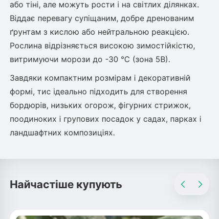
або тіні, але можуть рости і на світлих ділянках.
Віддає перевагу супіщаним, добре дренованим
Рослини що в'ються
ґрунтам з кислою або нейтральною реакцією.
Гліцинія (Вістерія)
Рослина відрізняється високою зимостійкістю,
Жимолость декоративна
витримуючи морози до -30 °C (зона 5B).
Плющ
Клематіс
Завдяки компактним розмірам і декоративній
формі, тис ідеально підходить для створення
бордюрів, низьких огорож, фігурних стрижок,
поодиноких і групових посадок у садах, парках і
ландшафтних композиціях.
Найчастіше купують