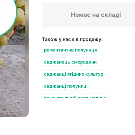
Немає на складі
Також у нас є в продажу:
ремонтантна полуниця
саджанець смородини
саджанці ягідних культур
саджанці полуниці
ремонтантний сорт малини
саджанці жимолості