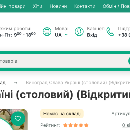
ійні товари
Хiти
Новини
Контакти
Обмін / По
ежим роботи:
Мова:
Кабінет:
Підтр
00
00
н-Пт:
9
- 18
UA
Вхід
+38 
рад
Виноград Слава Україні (столовий) (Відкрит
ні (столовий) (Відкрити
Немає на складі
Артикул
Рейтинг:
0 в