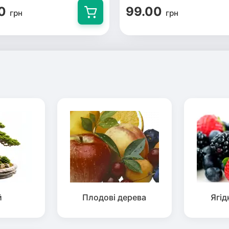
0
99.00
грн
грн
й
Плодові дерева
Ягід