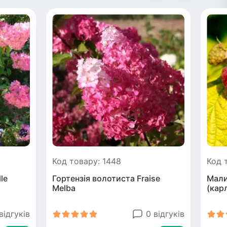
Код товару: 1448
Код 
le
Гортензія волотиста Fraise
Мали
Melba
(кар
відгуків
0 відгуків