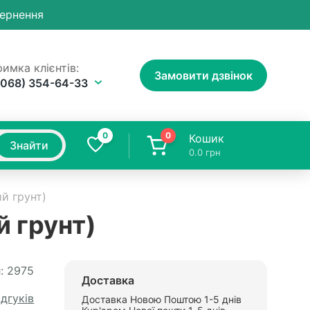
вернення
имка клієнтів:
Замовити дзвінок
(068) 354-64-33
0
0
Кошик
Знайти
0.0
грн
ий грунт)
й грунт)
:
2975
Доставка
ідгуків
Доставка Новою Поштою 1-5 днів