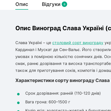
Опис
Відгуки
0
Опис Виноград Слава Україні (
Слава Україні – це
столовий сорт винограду
укр
Кардинал і Мускат де Сен-Вальє. Його створил
умовах з помірною кількістю сонячних днів. Ос
смак, раннє дозрівання та висока транспортабел
також для приготування соків, компотів і дома
Характеристики сорту винограду Слава 
Срок дозрівання: ранній (110-120 днів)
Вага грона: 600–1500 г
Колір ягід: золотисто-жовтий з бурштинов