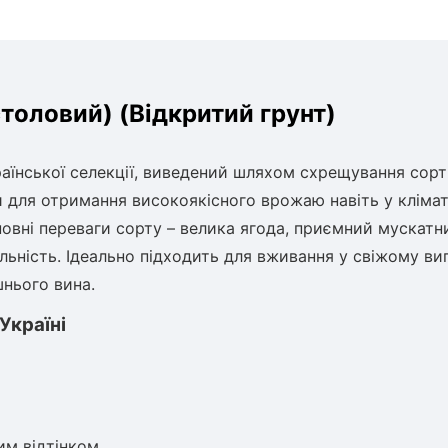
столовий) (Відкритий грунт)
аїнської селекції, виведений шляхом схрещування сорт
и для отримання високоякісного врожаю навіть у кліма
новні переваги сорту – велика ягода, приємний мускатн
ьність. Ідеально підходить для вживання у свіжому виг
шнього вина.
Україні
им відтінком