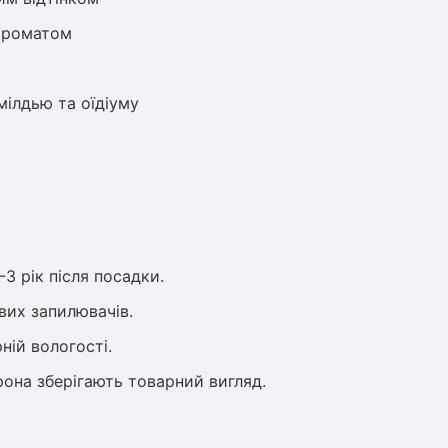
ароматом
мілдью та оїдіуму
3 рік після посадки.
вих запилювачів.
ній вологості.
рона зберігають товарний вигляд.