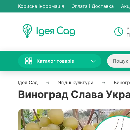
Корисна інформація
Оплата і Доставка
Акц
Р
П
Каталог товарів
Ідея Сад
Ягідні культури
Виног
Виноград Слава Украї