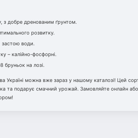
у, з добре дренованим ґрунтом.
птимального розвитку.
и застою води.
тку – калійно-фосфорні.
8 бруньок на лозі.
ва Україні можна вже зараз у нашому каталозі! Цей сор
ка та подарує смачний урожай. Замовляйте онлайн аб
ором!