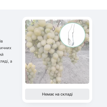
ів
тичних
ий
ляді, а
Немає на складі