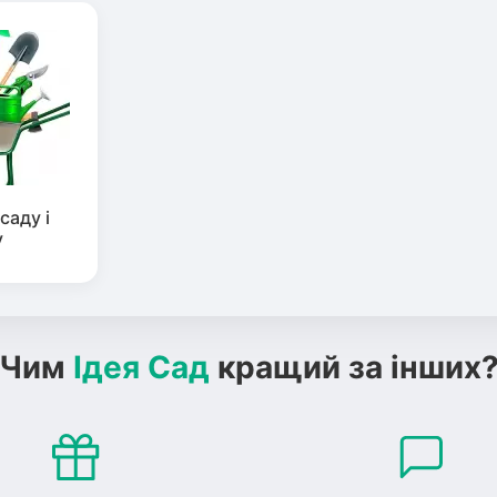
саду і
у
Чим
Ідея Сад
кращий за інших