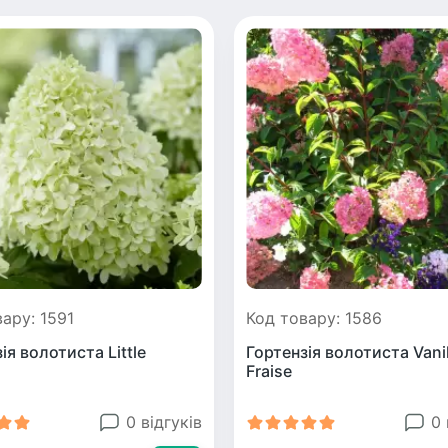
ару: 1591
Код товару: 1586
ія волотиста Little
Гортензія волотиста Vanil
Fraise
0 відгуків
0 