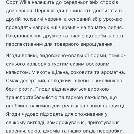
Сорт Willa належить до середньопізніх строків
дозрівання. Перші ягоди починають достигати в
Рослини що в'ються
другій половині червня, а основний збір урожаю
Гліцинія (Вістерія)
проводять наприкінці червня – на початку липня.
Жимолость декоративна
Плодоношення дружне та рясне, що робить сорт
Плющ
перспективним для товарного вирощування.
Клематіс
Ягоди великі, видовжено-овальної форми, темно-
синього кольору з густим сизим восковим
нальотом. М'якоть щільна, соковита та ароматна.
Смак десертний, солодкий із легкою кислинкою,
без гіркоти. Плоди відзначаються високою
транспортабельністю та гарною лежкістю, що
особливо важливо для реалізації свіжої продукції.
Ягоди чудово підходять для споживання у
свіжому вигляді, заморожування, приготування
варення, соків, джемів та інших видів переробки.