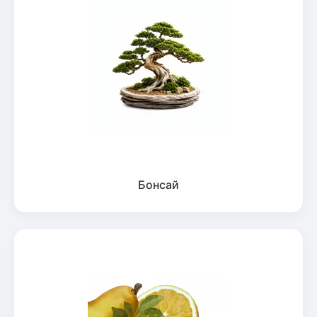
Бонсай