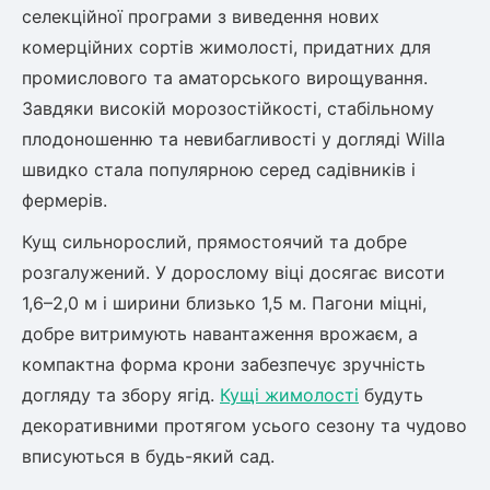
Шовковиця
Лавровишня
селекційної програми з виведення нових
Кизильник
комерційних сортів жимолості, придатних для
Бобовник (Жерновець)
промислового та аматорського вирощування.
Абрикос
Калина
Завдяки високій морозостійкості, стабільному
Піраканта
плодоношенню та невибагливості у догляді Willa
Бузина
Обліпиха
швидко стала популярною серед садівників і
фермерів.
Багаторічні рослини
Кизил
Кущ сильнорослий, прямостоячий та добре
Молодило (Кам'яні троянди)
розгалужений. У дорослому віці досягає висоти
М'ята
Диплоидная слива
1,6–2,0 м і ширини близько 1,5 м. Пагони міцні,
Лаванда
добре витримують навантаження врожаєм, а
Бамбук
Пряні трави
компактна форма крони забезпечує зручність
Азіатська груша
Очиток (седум)
догляду та збору ягід.
Кущі жимолості
будуть
Вівсяниця
декоративними протягом усього сезону та чудово
Барвінок
вписуються в будь-який сад.
Чемерник (морозник)