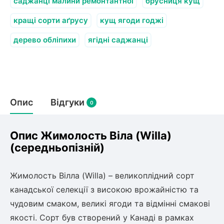
Слива
саджанці малини ремонтантної
брусниця кущ
Смородина
Кріплення агроволокна (агротканини)
Платан
Сітка затіняюча
кращі сорти аґрусу
Тамарикс
кущ ягоди годжі
Оливкове Дерево
Персик
Агрус
дерево обліпихи
ягідні саджанці
Садова техніка
Декоративні кущі
Мирт
Рубальні машини
Інжирний персик
Пієріс Японський
Виноград
Граблі тракторні
Рододендрон
Мушмула
Картоплесаджалки
Бересклет
Нектарин
Актинідія
Опис
Картоплекопалки
Відгуки
0
Вейгела
Сажалки для чеснока
Барбарис
Роторні косарки
Пухироплідник
Алича
Ірга
Опис Жимолость Віла (Willa)
Навантажувачі
Спірея
(середньопізній)
Азалія
Айва
Ківі
Дерен
Жимолость Вілла (Willa) – великоплідний сорт
Штамбові троянди
канадської селекції з високою врожайністю та
Бузок
Хурма
чудовим смаком, великі ягоди та відмінні смакові
Жасмин (Чубушник)
якості. Сорт був створений у Канаді в рамках
Будлея