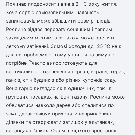
Починає плодоносити вже з 2 - 3 року життя.
Рослини що в'ються
Хоча сорт є самозапильним, наявність
запилювачів може збільшити розмір плодів.
Гліцинія (Вістерія)
Рослина віддає перевагу сонячним і теплим
Жимолость декоративна
захищеним місцям, але також може рости в
Плющ
Клематіс
легкому затіненні. Зимові холоди до -25 °С не є
для неї проблемою, тому укриття на зиму не
потрібне. Їїчасто використовують для
вертикального озеленення пергол, веранд, терас,
ґанків, стін будинків або різних куточків саду.
Вона гарно виглядає як в одиночних, так і в
групових посадках на фоні газону. Рослина може
обвиватися навколо дерев або стелитися по
землі, дозволяючи приховати непривабливі
ділянки та створювати затишок у альтанках,
верандах і ґанках. Окрім швидкого зростання,