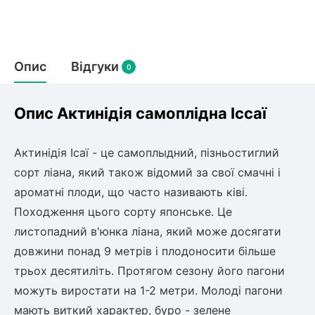
Слива
Смородина
Кріплення агроволокна (агротканини)
Платан
Сітка затіняюча
Тамарикс
Оливкове Дерево
Персик
Агрус
Садова техніка
Опис
Відгуки
Декоративні кущі
0
Мирт
Рубальні машини
Інжирний персик
Пієріс Японський
Виноград
Граблі тракторні
Опис Актинідія самоплідна Іссаї
Рододендрон
Мушмула
Картоплесаджалки
Бересклет
Нектарин
Актинідія
Картоплекопалки
Вейгела
Актинідія Ісаї - це самоплыдний, пізньостиглий
Сажалки для чеснока
Барбарис
сорт ліана, який також відомий за свої смачні і
Роторні косарки
Пухироплідник
Алича
Ірга
ароматні плоди, що часто називають ківі.
Навантажувачі
Спірея
Походження цього сорту японське. Це
Азалія
Айва
листопадний в'юнка ліана, який може досягати
Ківі
Дерен
довжини понад 9 метрів і плодоносити більше
Штамбові троянди
трьох десятиліть. Протягом сезону його пагони
Бузок
Хурма
Жасмин (Чубушник)
можуть виростати на 1-2 метри. Молоді пагони
Будлея
мають виткий характер, буро - зелене