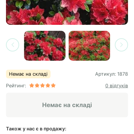
си
и
горіх
я лохини
і
у
их
лина
сових
иках
ди
во
ей
ни
Немає на складі
Артикул:
1878
ий
Рейтинг:
0 відгуків
ульчування
рева
ар
Немає на складі
а
Також у нас є в продажу: