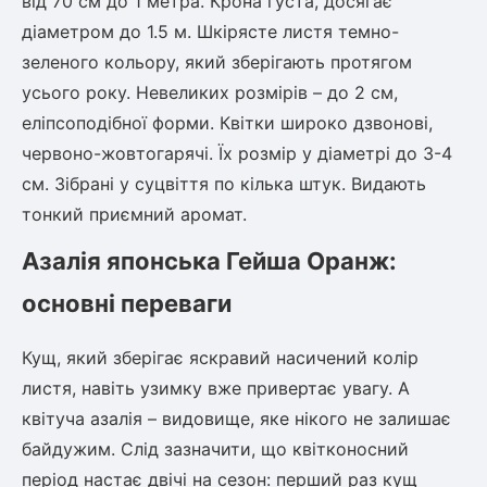
від 70 см до 1 метра. Крона густа, досягає
діаметром до 1.5 м. Шкірясте листя темно-
зеленого кольору, який зберігають протягом
овець)
усього року. Невеликих розмірів – до 2 см,
еліпсоподібної форми. Квітки широко дзвонові,
червоно-жовтогарячі. Їх розмір у діаметрі до 3-4
см. Зібрані у суцвіття по кілька штук. Видають
лини
тонкий приємний аромат.
яні троянди)
Азалія японська Гейша Оранж:
ива
основні переваги
Кущ, який зберігає яскравий насичений колір
а
листя, навіть узимку вже привертає увагу. А
квітуча азалія – видовище, яке нікого не залишає
байдужим. Слід зазначити, що квітконосний
зник)
період настає двічі на сезон: перший раз кущ