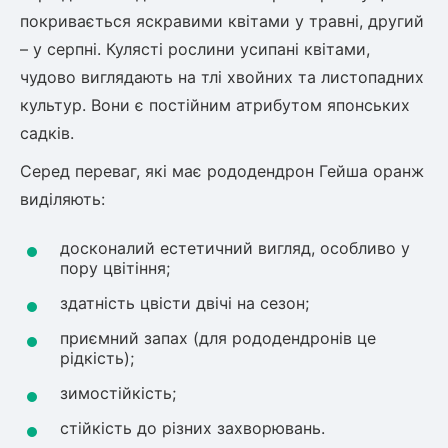
покривається яскравими квітами у травні, другий
ться
– у серпні. Кулясті рослини усипані квітами,
ія)
чудово виглядають на тлі хвойних та листопадних
оративна
культур. Вони є постійним атрибутом японських
садків.
Серед переваг, які має рододендрон Гейша оранж
виділяють:
досконалий естетичний вигляд, особливо у
пору цвітіння;
здатність цвісти двічі на сезон;
приємний запах (для рододендронів це
рідкість);
зимостійкість;
стійкість до різних захворювань.