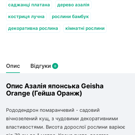
олокна (агротканини)
саджанці платана
дерево азалія
во
костриця лучна
рослини бамбук
декоративна рослина
кімнатні рослини
щі
и
к
ий
і
лки
ки
Опис
Відгуки
0
снока
и
Опис Азалія японська Geisha
Orange (Гейша Оранж)
нди
Рододендрон помаранчевий - садовий
вічнозелений кущ, з чудовими декоративними
ник)
властивостями. Висота дорослої рослини варіює