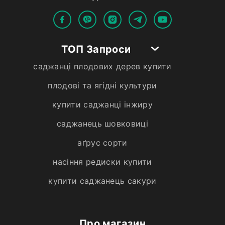
ТОП Запроси
саджанці плодових дерев купити
плодові та ягідні культури
купити саджанці інжиру
саджанець шовковиці
аґрус сорти
насіння редиски купити
купити саджанець сакури
Про магазин