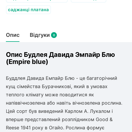
Слива
Смородина
Кріплення агроволокна (агротканини)
Платан
саджанці платана
Сітка затіняюча
Тамарикс
Оливкове Дерево
Персик
Агрус
Садова техніка
Декоративні кущі
Мирт
Опис
Відгуки
0
Рубальні машини
Інжирний персик
Пієріс Японський
Виноград
Граблі тракторні
Рододендрон
Мушмула
Картоплесаджалки
Опис Будлея Давида Эмпайр Блю
Бересклет
Нектарин
Актинідія
Картоплекопалки
(Empire blue)
Вейгела
Сажалки для чеснока
Барбарис
Роторні косарки
Пухироплідник
Алича
Буддлея Давида Емпайр Блю - це багаторічний
Ірга
Навантажувачі
Спірея
кущ сімейства Бурачникові, який в умовах
Азалія
теплого клімату може поводитися як
Айва
Ківі
Дерен
напіввічнозелена або навіть вічнозелена рослина.
Штамбові троянди
Цей сорт був виведений Карлом А. Лукалом і
Бузок
Хурма
вперше представлений розплідником Good &
Жасмин (Чубушник)
Reese 1941 року в Огайо. Рослина формує
Будлея