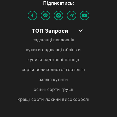
Пiдписатись:
ТОП Запроси
саджанці павловнія
купити саджанці обліпіхи
купити саджанці плюща
сорти великолистої гортензії
азалія купити
осінні сорти груші
кращі сорти лохини високорослі