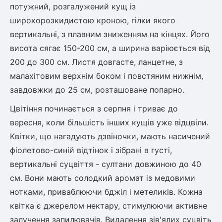
Шовковиця
Лавровишня
потужний, розгалужений кущ із
Кизильник
широкорозкидистою кроною, гілки якого
Бобовник (Жерновець)
вертикальні, з плавним зниженням на кінцях. Його
Абрикос
Калина
висота сягає 150-200 см, а ширина варіюється від
Піраканта
200 до 300 см. Листя довгасте, ланцетне, з
Бузина
Обліпиха
малахітовим верхнім боком і повстяним нижнім,
завдовжки до 25 см, розташоване попарно.
Багаторічні рослини
Кизил
Цвітіння починається з серпня і триває до
Молодило (Кам'яні троянди)
вересня, коли більшість інших кущів уже відцвіли.
М'ята
Диплоидная слива
Квітки, що нагадують дзвіночки, мають насичений
Лаванда
фіолетово-синій відтінок і зібрані в густі,
Бамбук
вертикальні суцвіття - султани довжиною до 40
Пряні трави
Азіатська груша
Очиток (седум)
см. Вони мають солодкий аромат із медовими
Вівсяниця
нотками, приваблюючи бджіл і метеликів. Кожна
Барвінок
квітка є джерелом нектару, стимулюючи активне
Чемерник (морозник)
залучення запилювачів. Видалення зів'ялих суцвіть