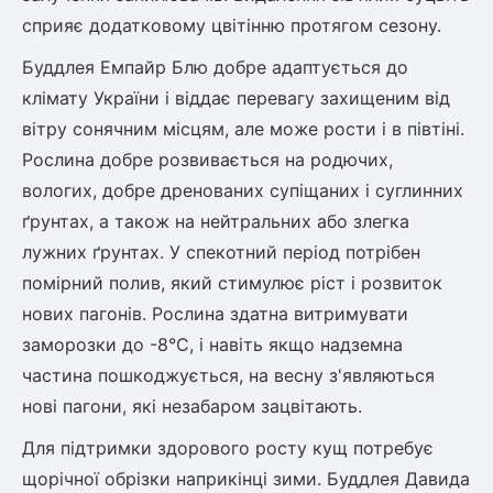
сприяє додатковому цвітінню протягом сезону.
Рослини що в'ються
Буддлея Емпайр Блю добре адаптується до
Гліцинія (Вістерія)
клімату України і віддає перевагу захищеним від
Жимолость декоративна
вітру сонячним місцям, але може рости і в півтіні.
Плющ
Рослина добре розвивається на родючих,
Клематіс
вологих, добре дренованих супіщаних і суглинних
ґрунтах, а також на нейтральних або злегка
лужних ґрунтах. У спекотний період потрібен
помірний полив, який стимулює ріст і розвиток
нових пагонів. Рослина здатна витримувати
заморозки до -8°C, і навіть якщо надземна
частина пошкоджується, на весну з'являються
нові пагони, які незабаром зацвітають.
Для підтримки здорового росту кущ потребує
щорічної обрізки наприкінці зими. Буддлея Давида