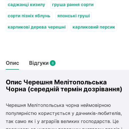
олокна (агротканини)
саджанці кизилу
груша рання сорти
во
сорти пізніх яблунь
японські груші
карликові дерева черешні
карликовий персик
щі
и
к
ий
і
лки
ки
Опис
Відгуки
0
снока
и
Опис Черешня Мелітопольська
Чорна (середній термін дозрівання)
нди
Черешня Мелітопольська чорна неймовірною
популярністю користується у дачників-любителів,
ник)
так само як і у аграріїв великих господарств. Це