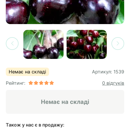
си
и
горіх
я лохини
і
у
их
лина
сових
иках
ди
во
ей
ни
Немає на складі
Артикул:
1539
ий
Рейтинг:
0 відгуків
ульчування
рева
ар
Немає на складі
а
Також у нас є в продажу: