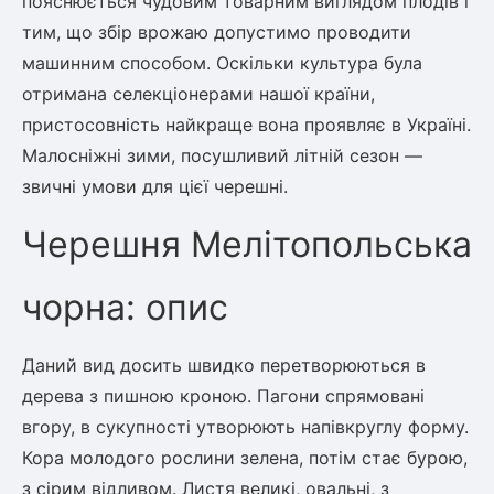
пояснюється чудовим товарним виглядом плодів і
тим, що збір врожаю допустимо проводити
машинним способом. Оскільки культура була
овець)
отримана селекціонерами нашої країни,
пристосовність найкраще вона проявляє в Україні.
Малосніжні зими, посушливий літній сезон —
звичні умови для цієї черешні.
лини
Черешня Мелітопольська
яні троянди)
ива
чорна: опис
Даний вид досить швидко перетворюються в
а
дерева з пишною кроною. Пагони спрямовані
вгору, в сукупності утворюють напівкруглу форму.
Кора молодого рослини зелена, потім стає бурою,
зник)
з сірим відливом. Листя великі, овальні, з