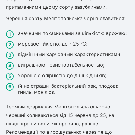
притаманними цьому сорту зазублинами.
ться
Черешня сорту Мелітопольська чорна славиться:
ія)
оративна
значними показниками за кількістю врожаю;
морозостійкістю, до - 25 °С;
відмінними харчовими характеристиками;
виграшною транспортабельностью;
хорошою опірністю до дії шкідників;
їй не страшні бактеріальний рак, плодова
гниль, моніліоз.
Терміни дозрівання Мелітопольської чорної
черешні коливаються від 15 червня до 25, на
півдні країни вони, як правило, раніше.
Рекомендації по вирощуванню: через те що