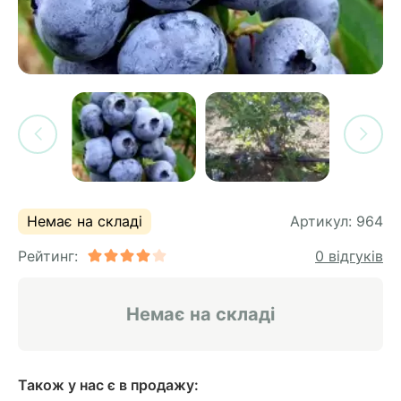
си
и
горіх
я лохини
і
у
их
лина
сових
иках
ди
во
ей
ни
Немає на складі
Артикул:
964
ий
Рейтинг:
0 відгуків
ульчування
рева
ар
Немає на складі
а
Також у нас є в продажу: