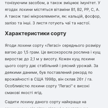
тонізуючим засобом, а також зміцнює імунітет. У
ться
ягодах лохини містяться вітаміни В1, В2, РР, С, А.
А також такі мікроелементи, як: кальцій, фосфор,
ія)
залізо та інші. З листя готують чаї та настої.
оративна
Характеристики сорту
Ягоди лохини сорту «Легасі» середнього розміру
вагою до 1,5 грам. Це високоросла рослина і кущ
виростає до 2,1 м у висоту. Кожен кущ лохини
цього сорту дає стабільний і рясний урожай. За
деякими даними, був поставлений рекорд по
врожайності в СЩА 1998р, він склав 26т / га.
Особливістю лохини сорту "Легасі" є високі
смакові якості ягід.
Садити лохину даного сорту найкраще на