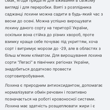
смак, ягоди придатні для вживання в свіжому
вигляді і для переробки. Взяті з розплідника
саджанці лохини можна садити в будь-який час з
овець)
весни до осені. Можна успішно вирощувати
лохину даного сорту на території України,
оскільки вона стійка до різних хвороб, проте
взимку краще себе почуває під укриттям, хоча
лини
сорт і витримує морози до -29, але в областях з
більш м'яким кліматом. Для вирощування лохина
яні троянди)
сорти "Легасі" в північних регіонах України,
ива
знадобиться додатково провести
сортовипробування.
а
Лохина є природним антиоксидантом, допомагає
нормалізувати обмін речовин і позитивно
позначається на роботі кровоносної системи.
зник)
Лохина має здатність розщеплювати жири і є