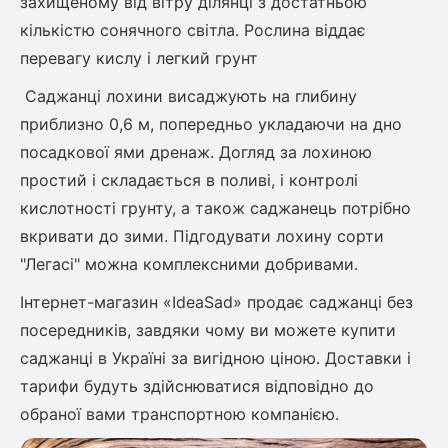
захищеному від вітру ділянці з достатньою
кількістю сонячного світла. Рослина віддає
перевагу кислу і легкий грунт
Саджанці лохини висаджують на глибину
приблизно 0,6 м, попередньо укладаючи на дно
посадкової ями дренаж. Догляд за лохиною
простий і складається в поливі, і контролі
кислотності грунту, а також саджанець потрібно
вкривати до зими. Підгодувати лохину сорти
"Легасі" можна комплексними добривами.
Інтернет-магазин «IdeaSad» продає саджанці без
посередників, завдяки чому ви можете купити
саджанці в Україні за вигідною ціною. Доставки і
тарифи будуть здійснюватися відповідно до
обраної вами транспортною компанією.