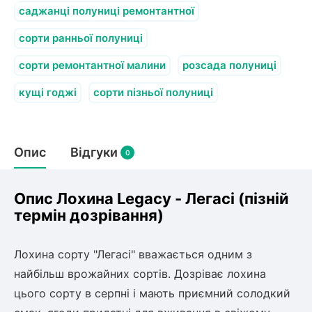
олокна (агротканини)
саджанці полуниці ремонтантної
во
сорти ранньої полуниці
сорти ремонтантної малини
розсада полуниці
щі
и
к
кущі годжі
сорти пізньої полуниці
ий
і
лки
ки
Опис
Відгуки
0
снока
и
Опис Лохина Legacy - Легасі (пізній
термін дозрівання)
нди
Лохина сорту "Легасі" вважається одним з
найбільш врожайних сортів. Дозріває лохина
ник)
цього сорту в серпні і мають приємний солодкий