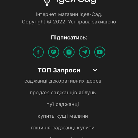
Iнтернет магазин Iдея-Сад.
Copyright © 2022. Усi права захищено
Пiдписатись:
ТОП Запроси
саджанці декоративних дерев
продаж саджанців яблунь
туї саджанці
купить кущі малини
гліцинія саджанці купити