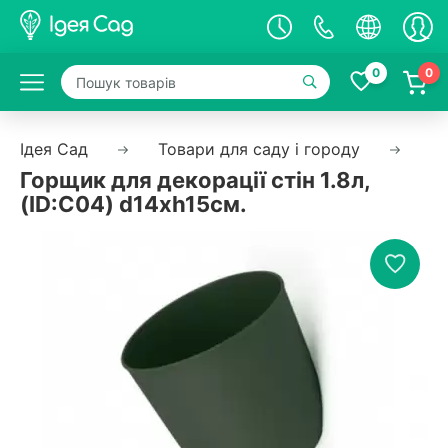
0
0
Ідея Сад
Товари для саду і городу
Єм
Горщик для декорації стін 1.8л,
(ID:C04) d14хh15см.