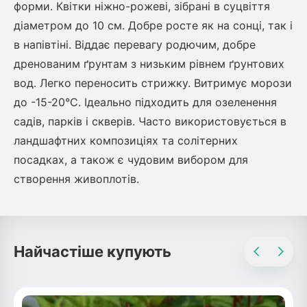
форми. Квітки ніжно-рожеві, зібрані в суцвіття
діаметром до 10 см. Добре росте як на сонці, так і
овець)
в напівтіні. Віддає перевагу родючим, добре
дренованим ґрунтам з низьким рівнем ґрунтових
вод. Легко переносить стрижку. Витримує морози
до -15-20°C. Ідеально підходить для озеленення
садів, парків і скверів. Часто використовується в
лини
ландшафтних композиціях та солітерних
яні троянди)
посадках, а також є чудовим вибором для
створення живоплотів.
ива
а
Найчастіше купують
зник)