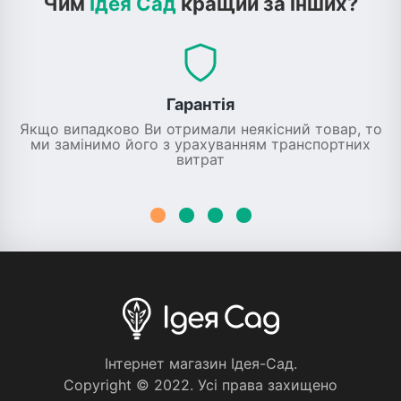
Чим
Ідея Сад
кращий за інших?
Гарантія
Якщо випадково Ви отримали неякісний товар, то
ми замінимо його з урахуванням транспортних
витрат
Iнтернет магазин Iдея-Сад.
Copyright © 2022. Усi права захищено