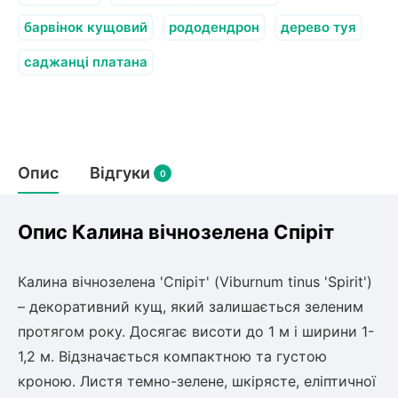
олокна (агротканини)
барвінок кущовий
рододендрон
дерево туя
во
саджанці платана
щі
и
к
ий
і
лки
Опис
Відгуки
0
ки
снока
и
Опис Калина вічнозелена Спіріт
Калина вічнозелена 'Спіріт' (Viburnum tinus 'Spirit')
– декоративний кущ, який залишається зеленим
нди
протягом року. Досягає висоти до 1 м і ширини 1-
1,2 м. Відзначається компактною та густою
ник)
кроною. Листя темно-зелене, шкірясте, еліптичної