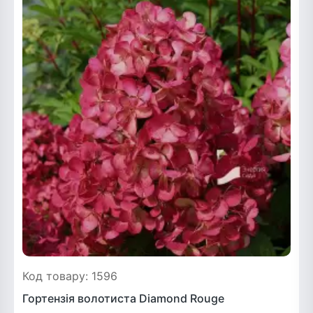
ться
ія)
оративна
Код товару: 1596
Гортензія волотиста Diamond Rouge