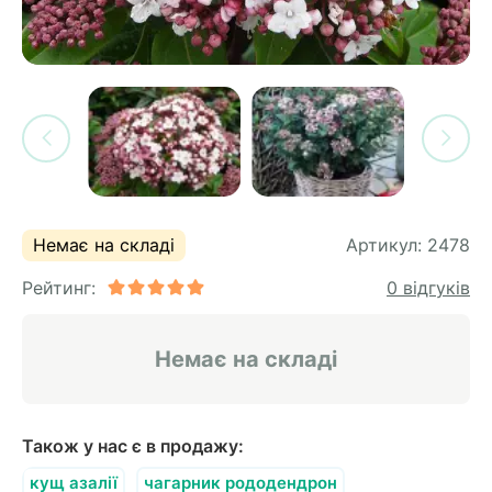
си
и
горіх
я лохини
і
у
их
лина
сових
иках
ди
во
ей
Немає на складі
Артикул:
2478
ни
Рейтинг:
0 відгуків
ий
ульчування
рева
Немає на складі
ар
а
Також у нас є в продажу:
кущ азалії
чагарник рододендрон