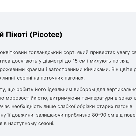
 Пікоті (Picotee)
оквітковий голландський сорт, який привертає увагу с
иса досягають у діаметрі до 15 см і милують погляд
ожевими краями і загостреними кінчиками. Він цвіте д
в липні-серпні на поточних пагонах.
оту, що робить його ідеальним вибором для вертикальн
ою морозостійкістю, витримуючи температури в зонах в
ачає необхідність лише слабкої обрізки старих пагонів.
ну її довжини, залишаючи приблизно 80-90 см від пове
я в наступному сезоні.