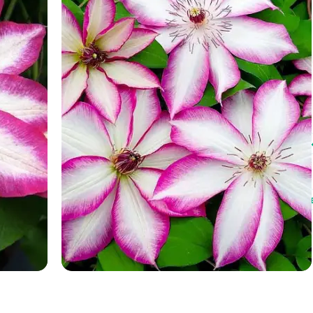
Немає на складі
Також у нас є в продажу:
рододендрони
рододендрон вічнозелений морозостій
костриця для газону
саджанці модрини
дерева декорати
соснові дерева