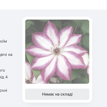
воїм
вічі на
ого
ід 4
рхні
Немає на складі