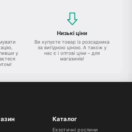
Низькі ціни
мувати
Ви купуєте товар із розсадника
ацію,
за вигідною ціною. А також у
упивши у
нас є і оптові ціни – для
шаєтеся
магазинів!
нтом!
газин
Каталог
Екзотичні рослини