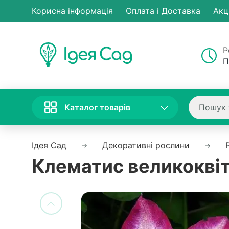
Корисна інформація
Оплата і Доставка
Акц
Р
П
Каталог товарів
Ідея Сад
Декоративні рослини
Клематис великоквітк