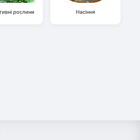
тивні рослини
Насіння
?