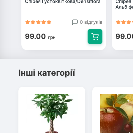
Спірея Густоквіткова/Densiflora
Спірея 
Альбіф
0 відгуків
99.00
99.0
грн
Інші категорії