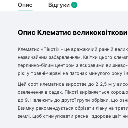
Опис
Відгуки
0
Опис Клематис великоквітковий
Клематис «Пікоті» - це вражаючий ранній велик
незвичайним забарвленням. Квітки цього клемат
перлинно-білим центром з яскравими вишнево-р
рік: у травні-червні на пагонах минулого року і 
Цей сорт клематиса виростає до 2-2,5 м у вис
озеленення в садах. Пікоті вирізняється хорош
до 9. Належить до другої групи обрізки, що озн
Взимку рекомендується обрізати ліану на трети
землі, щоб стимулювати рясне і здорове цвітінн