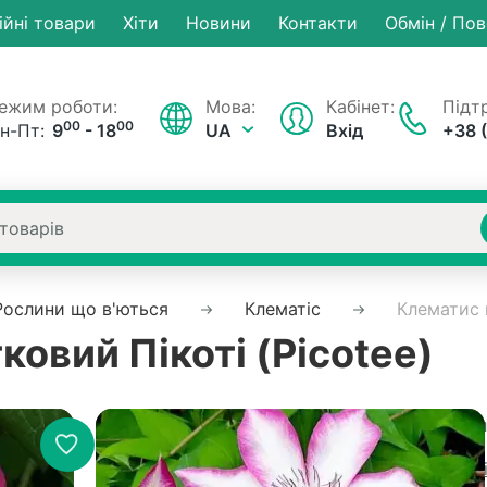
ійні товари
Хiти
Новини
Контакти
Обмін / По
ежим роботи:
Мова:
Кабінет:
Підтр
00
00
н-Пт:
9
- 18
UA
Вхід
+38 
Рослини що в'ються
Клематіс
Клематис 
овий Пікоті (Picotee)
Немає на складі
Артикул
Рейтинг:
0 в