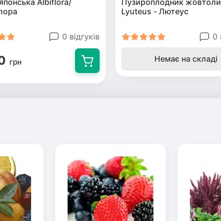
японська Albiflora/
Пузироплодник жовтоли
лора
Lyuteus - Лютеус
0 відгуків
0 
0
Немає на складі
грн