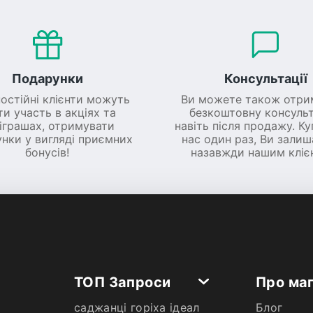
Подарунки
Консультації
постійні клієнти можуть
Ви можете також отри
ти участь в акціях та
безкоштовну консульт
іграшах, отримувати
навіть після продажу. К
нки у вигляді приємних
нас один раз, Ви зали
бонусів!
назавжди нашим кліє
ТОП Запроси
Про ма
саджанці горіха ідеал
Блог