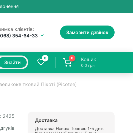
вернення
имка клієнтів:
Замовити дзвінок
(068) 354-64-33
0
0
Кошик
Знайти
0.0
грн
великоквітковий Пікоті (Picotee)
:
2425
Доставка
ідгуків
Доставка Новою Поштою 1-5 днів