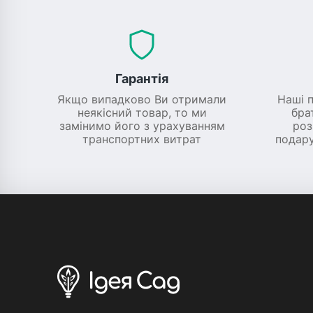
Гарантія
Якщо випадково Ви отримали
Наші 
неякісний товар, то ми
бра
замінимо його з урахуванням
роз
транспортних витрат
подару