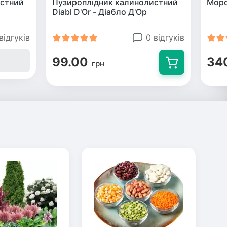
стний
Пузироплідник калинолистний
Моро
Diabl D'Or - Діабло Д'Ор
відгуків
0 відгуків
99.00
34
грн