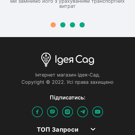
ми замінимо його з урахуванням транспортних
витрат
Iнтернет магазин Iдея-Сад.
Copyright © 2022. Усi права захищено
Пiдписатись:
ТОП Запроси