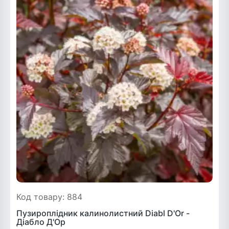
Код товару: 884
Пузироплідник калинолистний Diabl D'Or -
Діабло Д'Ор