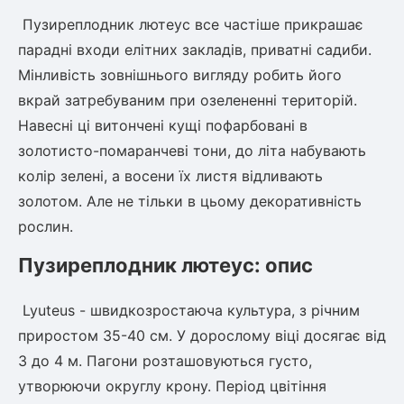
Пузиреплодник лютеус все частіше прикрашає
парадні входи елітних закладів, приватні садиби.
Мінливість зовнішнього вигляду робить його
вкрай затребуваним при озелененні територій.
Навесні ці витончені кущі пофарбовані в
золотисто-помаранчеві тони, до літа набувають
колір зелені, а восени їх листя відливають
золотом. Але не тільки в цьому декоративність
рослин.
Пузиреплодник лютеус: опис
Lyuteus - швидкозростаюча культура, з річним
приростом 35-40 см. У дорослому віці досягає від
3 до 4 м. Пагони розташовуються густо,
утворюючи округлу крону. Період цвітіння