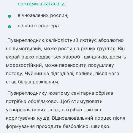
сортами з каталогу
;
вічнозелених рослин;
в якості солітера.
Пузиреплодник калінолістний лютеус абсолютно
не вимогливий, може рости на різних грунтах. Він
вкрай рідко піддається хвороб і шкідників, досить
морозостійкий, може переносити посушливу
погоду. Чуйний на підгодівлі, поливи, після чого
стає більш розкішним.
Пузиреплоднику жовтому санітарна обрізка
потрібно обов'язково. Щоб стимулювати
утворення нових гілок, потрібно також і
коригування куща. Відновлювальний процес після
формування проходить безболісно, швидко.