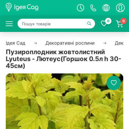
0
0
Ідея Сад
Декоративні рослини
Декор
Пузироплодник жовтолистний
Lyuteus - Лютеус(Горшок 0.5л h 30-
45см)