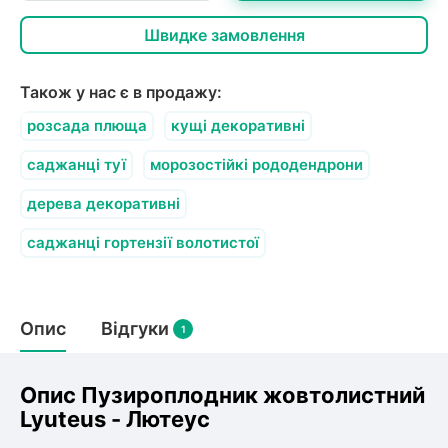
Швидке замовлення
Також у нас є в продажу:
розсада плюща
кущі декоративні
саджанці туї
морозостійкі рододендрони
дерева декоративні
саджанці гортензії волотистої
Опис
Відгуки
1
Опис Пузироплодник жовтолистний
Lyuteus - Лютеус