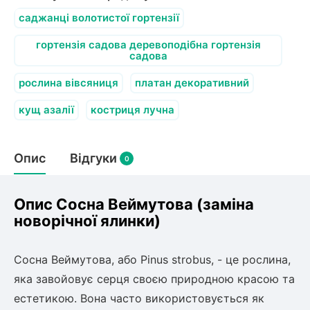
Слива
Смородина
Кріплення агроволокна (агротканини)
Платан
саджанці волотистої гортензії
Сітка затіняюча
Тамарикс
Оливкове Дерево
гортензія садова деревоподібна гортензія
Персик
Агрус
садова
Садова техніка
Декоративні кущі
Мирт
рослина вівсяниця
платан декоративний
Рубальні машини
Інжирний персик
Пієріс Японський
Виноград
Граблі тракторні
кущ азалії
костриця лучна
Рододендрон
Мушмула
Картоплесаджалки
Бересклет
Нектарин
Актинідія
Картоплекопалки
Вейгела
Опис
Відгуки
Сажалки для чеснока
0
Барбарис
Роторні косарки
Пухироплідник
Алича
Ірга
Навантажувачі
Спірея
Опис Сосна Веймутова (заміна
Азалія
новорічної ялинки)
Айва
Ківі
Дерен
Штамбові троянди
Сосна Веймутова, або Pinus strobus, - це рослина,
Бузок
Хурма
яка завойовує серця своєю природною красою та
Жасмин (Чубушник)
естетикою. Вона часто використовується як
Будлея