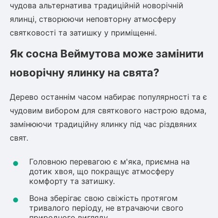
Шовковиця
чудова альтернатива традиційній новорічній
Лавровишня
Кизильник
ялинці, створюючи неповторну атмосферу
Бобовник (Жерновець)
святковості та затишку у приміщенні.
Абрикос
Калина
Як сосна Веймутова може замінити
Піраканта
Бузина
Обліпиха
новорічну ялинку на свята?
Багаторічні рослини
Дерево останнім часом набирає популярності та є
Кизил
чудовим вибором для святкового настрою вдома,
Молодило (Кам'яні троянди)
замінюючи традиційну ялинку під час різдвяних
М'ята
Диплоидная слива
Лаванда
свят.
Бамбук
Пряні трави
Головною перевагою є м'яка, приємна на
Азіатська груша
дотик хвоя, що покращує атмосферу
Очиток (седум)
комфорту та затишку.
Вівсяниця
Барвінок
Вона зберігає свою свіжість протягом
тривалого періоду, не втрачаючи свого
Чемерник (морозник)
природного вигляду.