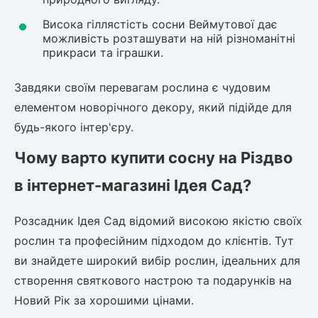
Висока гіллястість сосни Веймутової дає
Рослини що в'ються
можливість розташувати на ній різноманітні
прикраси та іграшки.
Гліцинія (Вістерія)
Жимолость декоративна
Завдяки своїм перевагам рослина є чудовим
Плющ
елементом новорічного декору, який підійде для
Клематіс
будь-якого інтер'єру.
Чому варто купити сосну на Різдво
в інтернет-магазині Ідея Сад?
Розсадник Ідея Сад відомий високою якістю своїх
рослин та професійним підходом до клієнтів. Тут
ви знайдете широкий вибір рослин, ідеальних для
створення святкового настрою та подарунків на
Новий Рік за хорошими цінами.