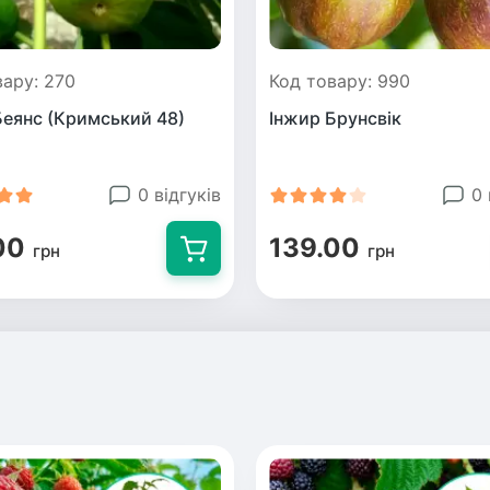
вару: 270
Код товару: 990
Беянс (Кримський 48)
Інжир Брунсвік
0 відгуків
0 
00
139.00
грн
грн