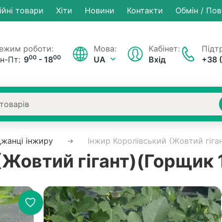
ійні товари
Хiти
Новини
Контакти
Обмін / По
ежим роботи:
Мова:
Кабінет:
Підтр
00
00
н-Пт:
9
- 18
UA
Вхід
+38 
жанці інжиру
Інжир Королівський (Жовтий гіга
(Жовтий гігант)(Горщик 
В наявності
Артику
Рейтинг:
0 в