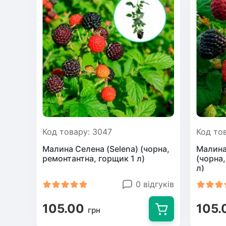
Код товару: 3047
Код то
Малина Селена (Selena) (чорна,
Малина
ремонтантна, горщик 1 л)
(чорна
л)
0 відгуків
105.00
105.
грн