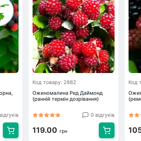
Код товару: 2882
Код 
орна,
Ожиномалина Ред Даймонд
Ожин
)
(ранній термін дозрівання)
(рем
відгуків
0 відгуків
119.00
10
грн