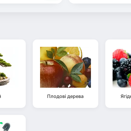
й
Плодові дерева
Ягід