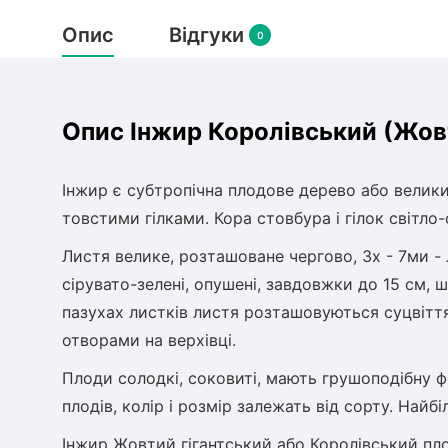
Опис
Відгуки
0
Опис Інжир Королівський (Жовт
Інжир є субтропічна плодове дерево або велик
товстими гілками. Кора стовбура і гілок світло-с
Листя велике, розташоване чергово, 3х - 7ми - л
сірувато-зелені, опушені, завдовжки до 15 см, 
пазухах листків листя розташовуються суцвіття
отворами на верхівці.
Плоди солодкі, соковиті, мають грушоподібну ф
плодів, колір і розмір залежать від сорту. Найб
Інжир Жовтий гігантський або Королівський плод