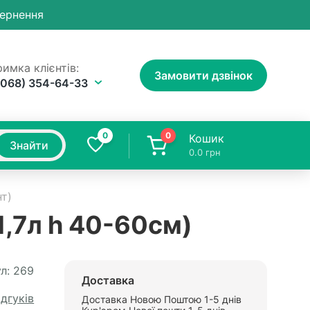
вернення
имка клієнтів:
Замовити дзвінок
(068) 354-64-33
0
0
Кошик
Знайти
0.0
грн
нт)
1,7л h 40-60см)
л:
269
Доставка
ідгуків
Доставка Новою Поштою 1-5 днів