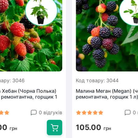
вару: 3046
Код товару: 3044
 Хебан (Чорна Полька)
Малина Меган (Megan) (ч
, ремонтантна, горщик 1
ремонтантна, горщик 1 л
0 відгуків
0 
00
105.00
грн
грн