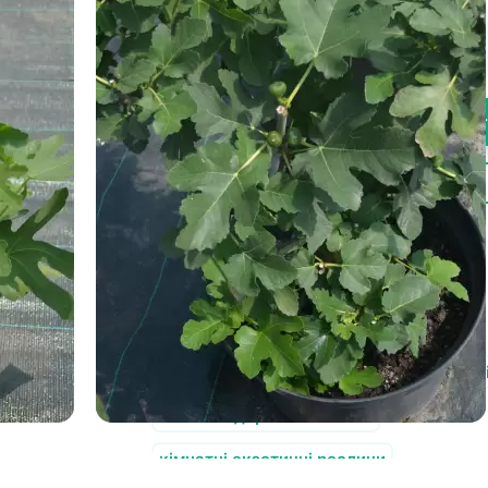
200.00
грн
-
+
Купи
Швидке замовлення
Також у нас є в продажу:
банани в горщику
саджанці граната морозостійкого
лайм кімнатна рослина
саджанці ків
лимонне дерево кімнатне
кімнатні екзотичні рослини