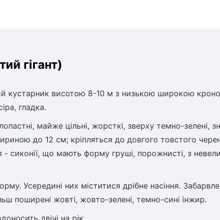
ий гігант)
ий кустарник висотою 8-10 м з низькою широкою кроно
іра, гладка.
опастні, майже цільні, жорсткі, зверху темно-зелені, з
шириною до 12 см; кріпляться до довгого товстого черен
 - сиконії, що мають форму груші, порожнисті, з неве
орму. Усередині них міститися дрібне насіння. Забарвл
ільш поширені жовті, жовто-зелені, темно-сині інжир.
оносить двічі на рік.