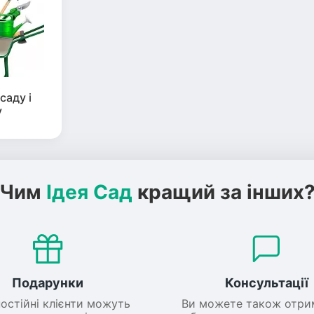
саду і
у
Чим
Ідея Сад
кращий за інших
Подарунки
Консультації
постійні клієнти можуть
Ви можете також отри