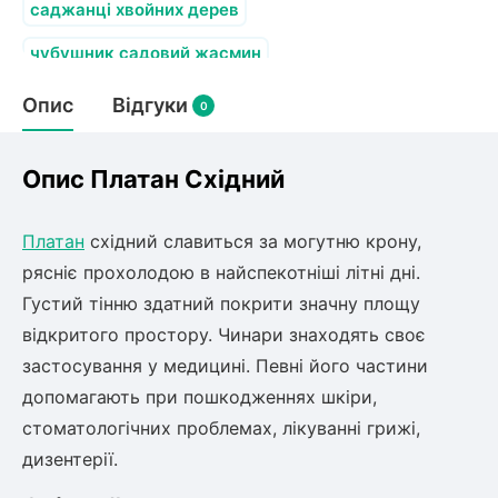
Слива
Смородина
саджанці хвойних дерев
Кріплення агроволокна (агротканини)
Платан
Сітка затіняюча
Тамарикс
Оливкове Дерево
чубушник садовий жасмин
Персик
Агрус
гортензія paniculata
Садова техніка
Опис
Відгуки
Декоративні кущі
0
Мирт
Рубальні машини
Інжирний персик
Пієріс Японський
Виноград
Граблі тракторні
Опис Платан Східний
Рододендрон
Мушмула
Картоплесаджалки
Бересклет
Нектарин
Актинідія
Картоплекопалки
Вейгела
Платан
східний славиться за могутню крону,
Сажалки для чеснока
Барбарис
рясніє прохолодою в найспекотніші літні дні.
Роторні косарки
Пухироплідник
Алича
Ірга
Густий тінню здатний покрити значну площу
Навантажувачі
Спірея
відкритого простору. Чинари знаходять своє
Азалія
Айва
застосування у медицині. Певні його частини
Ківі
Дерен
допомагають при пошкодженнях шкіри,
Штамбові троянди
стоматологічних проблемах, лікуванні грижі,
Бузок
Хурма
Жасмин (Чубушник)
дизентерії.
Будлея