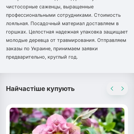
чистосорные саженцы, выращенные
Рослини що в'ються
профессиональными сотрудниками. Стоимость
Гліцинія (Вістерія)
лояльная. Посадочный материал доставляем в
Жимолость декоративна
горшках. Целостная надежная упаковка защищает
Плющ
молодые деревца от травмирования. Отправляем
Клематіс
заказы по Украине, принимаем заявки
предварительно, круглый год.
Найчастіше купують