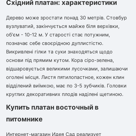
Східний платан: характеристики
Шовковиця
Лавровишня
Кизильник
Дерево може зростати понад 30 метрів. Стовбур
Бобовник (Жерновець)
Абрикос
вузлуватий, закінчується майже біля верхівки,
Калина
Піраканта
об'єм - 10-12 м. У старості стає потужним,
Бузина
Обліпиха
позначає себе своєрідною дуплистістю.
Викривлені гілки та суки знаходяться щодо
Багаторічні рослини
основи під прямим кутом. Кора сіро-зелена,
Кизил
відшаровується великими лусочками, залишаючи
Молодило (Кам'яні троянди)
оголені місця. Листя пятилопастное, кожен клин
М'ята
Диплоидная слива
Лаванда
відділений виїмкою, має по 3-5 зубчиків. Головки
Бамбук
круглих декоративних плодів наділені щетиною.
Пряні трави
Азіатська груша
Купить платан восточный в
Очиток (седум)
Вівсяниця
питомнике
Барвінок
Чемерник (морозник)
Интернет-магазин Идея Сад реализует