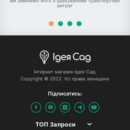
ми замінимо його з урахуванням транспортних
витрат
Iнтернет магазин Iдея-Сад.
Copyright © 2022. Усi права захищено
Пiдписатись:
ТОП Запроси