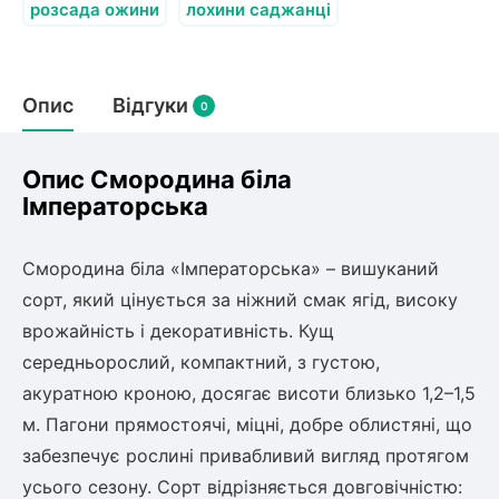
Слива
Смородина
розсада ожини
лохини саджанці
Кріплення агроволокна (агротканини)
Платан
Сітка затіняюча
Тамарикс
Гуаява (гуава)
Персик
Агрус
Садова техніка
Опис
Відгуки
Декоративні кущі
0
Оливкове Дерево
Рубальні машини
Інжирний персик
Пієріс Японський
Виноград
Граблі тракторні
Опис Смородина біла
Рододендрон
Мирт
Картоплесаджалки
Імператорська
Бересклет
Нектарин
Актинідія
Картоплекопалки
Вейгела
Сажалки для чеснока
Барбарис
Смородина біла «Імператорська» – вишуканий
Мушмула
Роторні косарки
Пухироплідник
Алича
Ірга
сорт, який цінується за ніжний смак ягід, високу
Навантажувачі
Спірея
врожайність і декоративність. Кущ
Азалія
середньорослий, компактний, з густою,
Айва
Ківі
Дерен
акуратною кроною, досягає висоти близько 1,2–1,5
Штамбові троянди
м. Пагони прямостоячі, міцні, добре облистяні, що
Бузок
Хурма
забезпечує рослині привабливий вигляд протягом
Жасмин (Чубушник)
Будлея
усього сезону. Сорт відрізняється довговічністю: