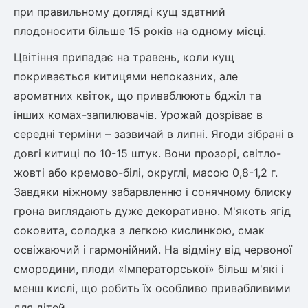
Шовковиця
Лавровишня
при правильному догляді кущ здатний
Кизильник
плодоносити більше 15 років на одному місці.
Бобовник (Жерновець)
Абрикос
Цвітіння припадає на травень, коли кущ
Калина
покривається китицями непоказних, але
Піраканта
Бузина
Обліпиха
ароматних квіток, що приваблюють бджіл та
інших комах-запилювачів. Урожай дозріває в
Багаторічні рослини
середні терміни – зазвичай в липні. Ягоди зібрані в
Кизил
довгі китиці по 10-15 штук. Вони прозорі, світло-
Молодило (Кам'яні троянди)
жовті або кремово-білі, округлі, масою 0,8-1,2 г.
М'ята
Диплоидная слива
Завдяки ніжному забарвленню і сонячному блиску
Лаванда
Бамбук
грона виглядають дуже декоративно. М'якоть ягід
Пряні трави
Азіатська груша
соковита, солодка з легкою кислинкою, смак
Очиток (седум)
освіжаючий і гармонійний. На відміну від червоної
Вівсяниця
смородини, плоди «Імператорської» більш м'які і
Барвінок
менш кислі, що робить їх особливо привабливими
Чемерник (морозник)
для дітей.