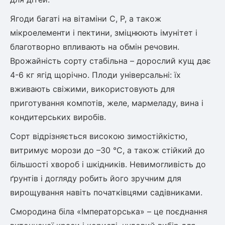
Ягоди багаті на вітаміни С, Р, а також
Рослини що в'ються
мікроелементи і пектини, зміцнюють імунітет і
Гліцинія (Вістерія)
благотворно впливають на обмін речовин.
Жимолость декоративна
Врожайність сорту стабільна – дорослий кущ дає
Плющ
4-6 кг ягід щорічно. Плоди універсальні: їх
Клематіс
вживають свіжими, використовують для
приготування компотів, желе, мармеладу, вина і
кондитерських виробів.
Сорт відрізняється високою зимостійкістю,
витримує морози до –30 °C, а також стійкий до
більшості хвороб і шкідників. Невимогливість до
ґрунтів і догляду робить його зручним для
вирощування навіть початківцями садівниками.
Смородина біла «Імператорська» – це поєднання