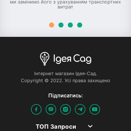
ми замінимо його з урахуванням транспортних
витрат
Iнтернет магазин Iдея-Сад.
Copyright © 2022. Усi права захищено
Пiдписатись:
ТОП Запроси