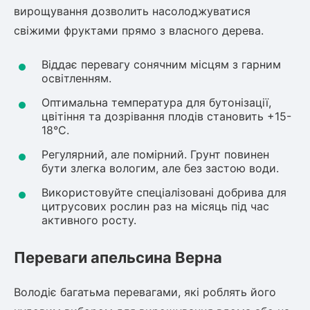
вирощування дозволить насолоджуватися
Рослини що в'ються
свіжими фруктами прямо з власного дерева.
Гліцинія (Вістерія)
Віддає перевагу сонячним місцям з гарним
Жимолость декоративна
освітленням.
Плющ
Оптимальна температура для бутонізації,
Клематіс
цвітіння та дозрівання плодів становить +15-
18°C.
Регулярний, але помірний. Грунт повинен
бути злегка вологим, але без застою води.
Використовуйте спеціалізовані добрива для
цитрусових рослин раз на місяць під час
активного росту.
Переваги апельсина Верна
Володіє багатьма перевагами, які роблять його