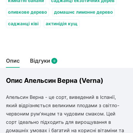
Слива
кімнатні банани
саджанці екзотичних дерев
Смородина
Кріплення агроволокна (агротканини)
Платан
Сітка затіняюча
оливкове дерево
Тамарикс
домашнє лимонне дерево
Оливкове Дерево
Персик
Агрус
саджанці ківі
актинідія кущ
Садова техніка
Декоративні кущі
Мирт
Рубальні машини
Інжирний персик
Пієріс Японський
Виноград
Граблі тракторні
Рододендрон
Мушмула
Картоплесаджалки
Бересклет
Нектарин
Актинідія
Опис
Картоплекопалки
Відгуки
0
Вейгела
Сажалки для чеснока
Барбарис
Роторні косарки
Пухироплідник
Алича
Ірга
Опис Апельсин Верна (Verna)
Навантажувачі
Спірея
Азалія
Айва
Апельсин Верна - це сорт, виведений в Іспанії,
Ківі
Дерен
який відрізняється великими плодами з світло-
Штамбові троянди
червоним рум'янцем та чудовим смаком. Цей
Бузок
Хурма
Жасмин (Чубушник)
сорт ідеально підходить для вирощування в
Будлея
домашніх умовах і багатий на корисні вітаміни та