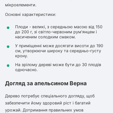
Шовковиця
Лавровишня
мікроелементи.
Кизильник
Основні характеристики:
Бобовник (Жерновець)
Абрикос
Калина
Плоди - великі, з середньою масою від 150
Піраканта
до 200 г, зі світло-червоним рум'янцем і
Бузина
Обліпиха
насиченим солодким смаком.
У приміщенні може досягати висоти до 190
Багаторічні рослини
см, утворюючи широку та середньо-густу
Кизил
крону.
Молодило (Кам'яні троянди)
На зрілому дереві може бути до 30 плодів
М'ята
Диплоидная слива
одночасно.
Лаванда
Бамбук
Догляд за апельсином Верна
Пряні трави
Азіатська груша
Очиток (седум)
Дерево потребує спеціального догляду, щоб
Вівсяниця
Барвінок
забезпечити йому здоровий ріст і багатий
Чемерник (морозник)
урожай. Дотримання правильних умов