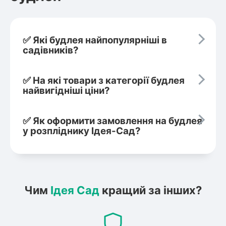
✅ Які будлея найпопулярніші в
садівників?
✅ На які товари з категорії будлея
найвигідніші ціни?
✅ Як оформити замовлення на будлея
у розпліднику Ідея-Сад?
Чим
Ідея Сад
кращий за інших?