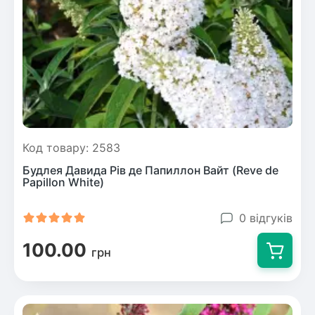
Рослини що в'ються
Гліцинія (Вістерія)
Жимолость декоративна
Плющ
Клематіс
Код товару: 2583
Будлея Давида Рів де Папиллон Вайт (Reve de
Papillon White)
0 відгуків
100.00
грн